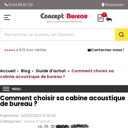
01.64.83.57.00
Showroom
0
Rec
4.8/5 Avis Vérifiés
Contactez-nous !
Accueil
Blog
Guide d'achat
Comment choisir sa
cabine acoustique de bureau ?
Comment choisir sa cabine acoustique
de bureau ?
Published : 20/01/2023 12:19:40
Catégories :
Guide d'achat