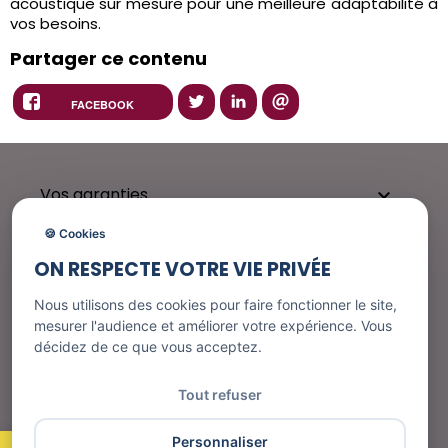
acoustique sur mesure pour une meilleure adaptabilité à
vos besoins.
Partager ce contenu
FACEBOOK
Vos garanties

🍪 Cookies
ON RESPECTE VOTRE VIE PRIVÉE
Besoin d'aide ?

Nous utilisons des cookies pour faire fonctionner le site,
mesurer l'audience et améliorer votre expérience. Vous
décidez de ce que vous acceptez.
Nos services

Tout refuser
Informations
Personnaliser