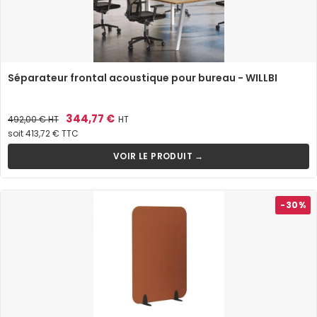
Séparateur frontal acoustique pour bureau - WILLBI
Prix
Prix
344,77 €
492,00 €
HT
HT
de
soit 413,72 € TTC
base
VOIR LE PRODUIT →
-30%