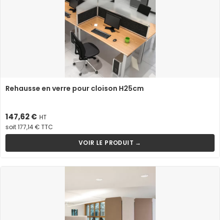
Rehausse en verre pour cloison H25cm
Prix
147,62 €
HT
soit 177,14 € TTC
VOIR LE PRODUIT →