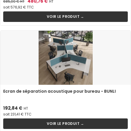
Prix
Prix
480,76 €
685,00 €
HT
HT
de
soit 576,92 € TTC
base
VOIR LE PRODUIT →
Ecran de séparation acoustique pour bureau - BUNLI
Prix
192,84 €
HT
soit 231,41 € TTC
VOIR LE PRODUIT →