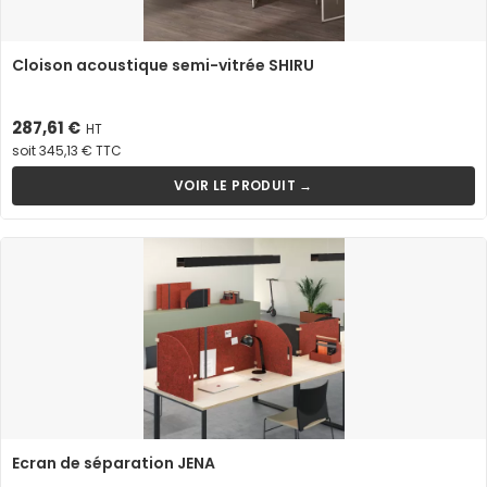
Cloison acoustique semi-vitrée SHIRU
Prix
287,61 €
HT
soit 345,13 € TTC
VOIR LE PRODUIT →
Ecran de séparation JENA