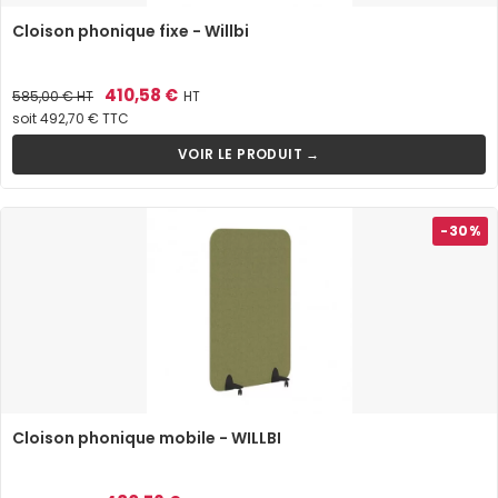
Cloison phonique fixe - Willbi
Prix
Prix
410,58 €
585,00 €
HT
HT
de
soit 492,70 € TTC
base
VOIR LE PRODUIT →
-30%
Cloison phonique mobile - WILLBI