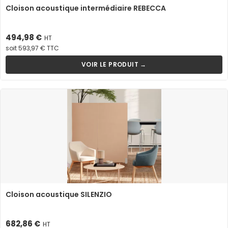
Cloison acoustique intermédiaire REBECCA
Prix
494,98 €
HT
soit 593,97 € TTC
VOIR LE PRODUIT →
Cloison acoustique SILENZIO
Prix
682,86 €
HT