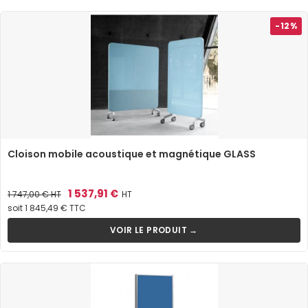
-12%
Cloison mobile acoustique et magnétique GLASS
Prix
Prix
1 537,91 €
1 747,00 €
HT
HT
de
soit 1 845,49 € TTC
base
VOIR LE PRODUIT →