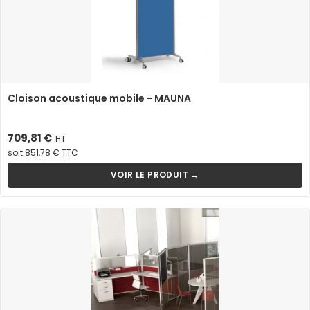
Cloison acoustique mobile - MAUNA
Prix
709,81 €
HT
soit 851,78 € TTC
VOIR LE PRODUIT →