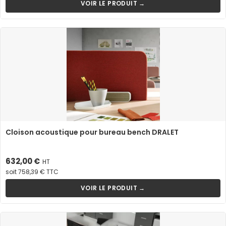
VOIR LE PRODUIT →
Cloison acoustique pour bureau bench DRALET
Prix
632,00 €
HT
soit 758,39 € TTC
VOIR LE PRODUIT →