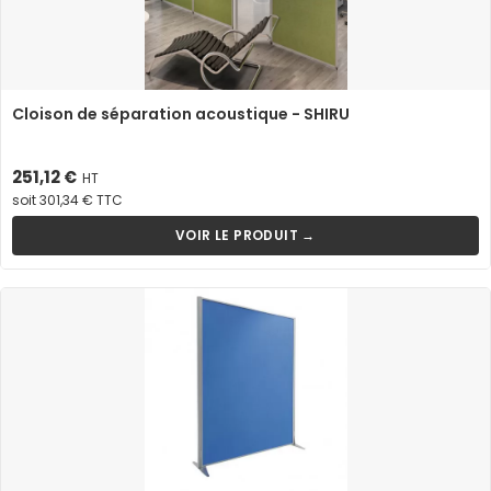
Cloison de séparation acoustique - SHIRU
Prix
251,12 €
HT
soit 301,34 € TTC
VOIR LE PRODUIT →