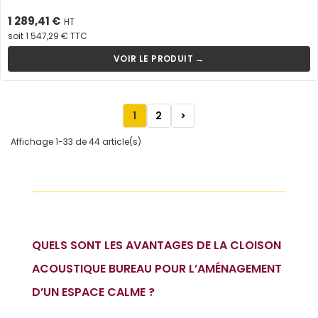
Prix
1 289,41 €
HT
soit 1 547,29 € TTC
VOIR LE PRODUIT →
1
2
>
Affichage 1-33 de 44 article(s)
QUELS SONT LES AVANTAGES DE LA CLOISON
ACOUSTIQUE BUREAU POUR L’AMÉNAGEMENT
D’UN ESPACE CALME ?