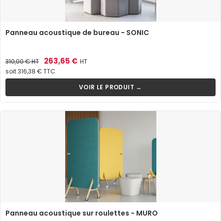
Panneau acoustique de bureau - SONIC
Prix
Prix
263,65 €
310,00 €
HT
HT
de
soit 316,38 € TTC
base
VOIR LE PRODUIT →
Panneau acoustique sur roulettes - MURO