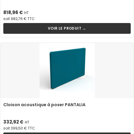
Prix
818,96 €
HT
soit 982,76 € TTC
VOIR LE PRODUIT →
Cloison acoustique à poser PANTALIA
Prix
332,92 €
HT
soit 399,50 € TTC