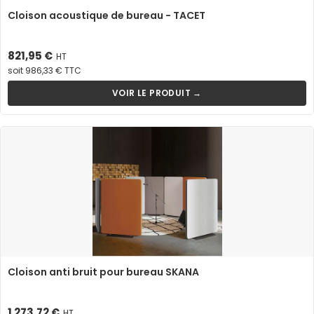
Cloison acoustique de bureau - TACET
Prix
821,95 €
HT
soit 986,33 € TTC
VOIR LE PRODUIT →
Cloison anti bruit pour bureau SKANA
Prix
1 273,72 €
HT