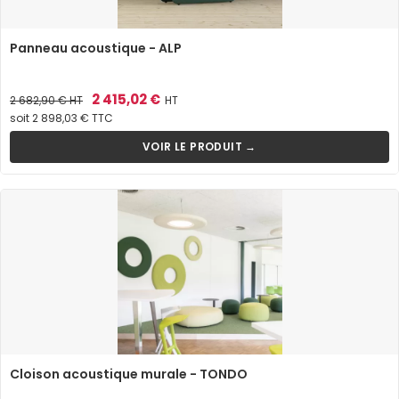
Panneau acoustique - ALP
Prix
Prix
2 415,02 €
2 682,90 €
HT
HT
de
soit 2 898,03 € TTC
base
VOIR LE PRODUIT →
Cloison acoustique murale - TONDO