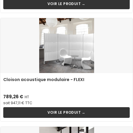
VOIR LE PRODUIT →
Cloison acoustique modulaire - FLEXI
Prix
789,26 €
HT
soit 947,11 € TTC
VOIR LE PRODUIT →