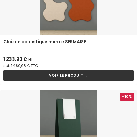
Cloison acoustique murale SERMAISE
Prix
1 233,90 €
HT
soit 1 480,68 € TTC
VOIR LE PRODUIT →
-10%