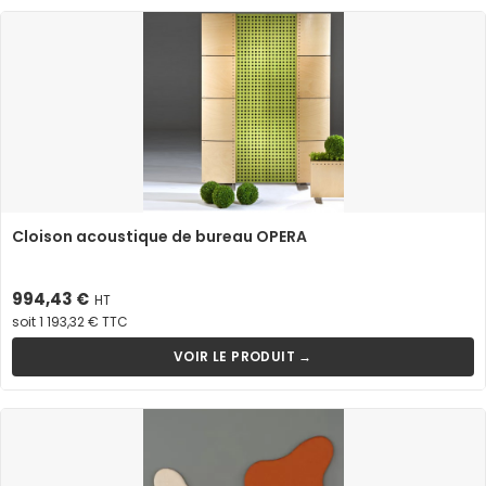
Cloison acoustique de bureau OPERA
Prix
994,43 €
HT
soit 1 193,32 € TTC
VOIR LE PRODUIT →