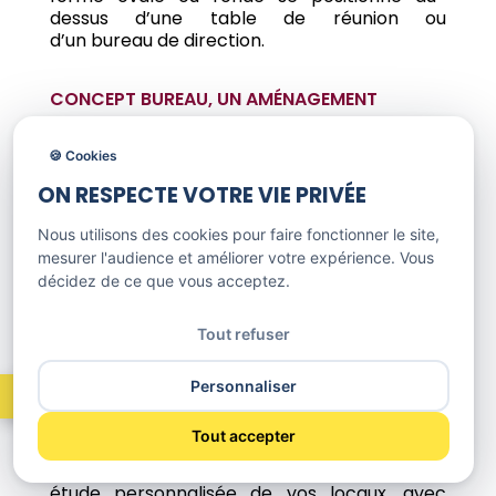
dessus d’une
table
de
réunion
ou
d’un
bureau
de
direction
.
CONCEPT BUREAU, UN AMÉNAGEMENT
PERSONNALISÉ DE VOTRE CLOISON
🍪 Cookies
ACOUSTIQUE BUREAU POUR UN ESPACE
ON RESPECTE VOTRE VIE PRIVÉE
PROFESSIONNEL PERFORMANT
Nous utilisons des cookies pour faire fonctionner le site,
mesurer l'audience et améliorer votre expérience. Vous
Grâce aux cloisons acoustiques, vos
décidez de ce que vous acceptez.
collaborateurs sont moins exposés au stress
que représente le bruit et maintiennent sans
le moindre effort leur productivité à un
Tout refuser
niveau élevé.
Pour aménager de manière performante vos
Personnaliser
espaces professionnels avec ce type de
panneaux, appuyez-vous sur le conseil
Tout accepter
Concept Bureau. Contactez-nous par
téléphone ou courrier électronique pour une
étude personnalisée de vos locaux, avec