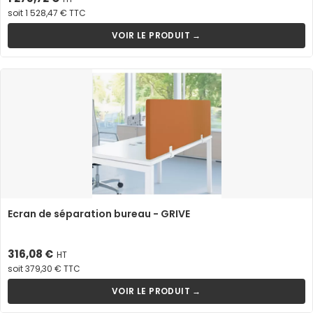
soit 1 528,47 € TTC
VOIR LE PRODUIT →
Ecran de séparation bureau - GRIVE
Prix
316,08 €
HT
soit 379,30 € TTC
VOIR LE PRODUIT →