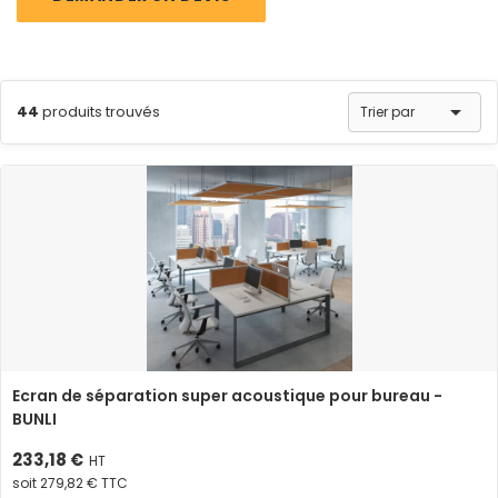
activité.

44
produits trouvés
Trier par
Ecran de séparation super acoustique pour bureau -
BUNLI
Prix
233,18 €
HT
soit 279,82 € TTC