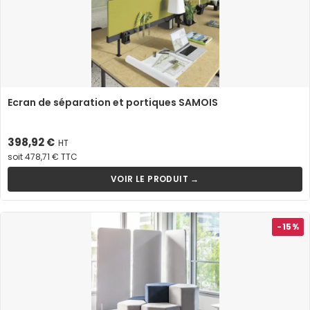
Ecran de séparation et portiques SAMOIS
Prix
398,92 €
HT
soit 478,71 € TTC
VOIR LE PRODUIT →
-15%