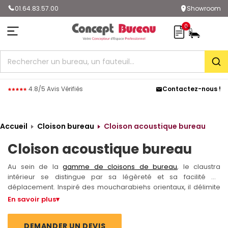
01.64.83.57.00
Showroom
0
Rec
4.8/5 Avis Vérifiés
Contactez-nous !
Accueil
Cloison bureau
Cloison acoustique bureau
Cloison acoustique bureau
Au sein de la
gamme de cloisons de bureau
, le claustra
intérieur se distingue par sa légèreté et sa facilité de
déplacement. Inspiré des moucharabiehs orientaux, il délimite
les zones de travail dans vos locaux ou, en version paravent,
En savoir plus
▾
renforce le caractère privé de certains espaces. Privilégiez un
modèle articulé, qui s’adapte à des postes de tailles variées, et
DEMANDER UN DEVIS
choisissez une capacité d’occultation cohérente avec votre