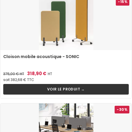
-15%
Cloison mobile acoustique - SONIC
Prix
Prix
318,90 €
375,00 €
HT
HT
de
soit 382,68 € TTC
base
VOIR LE PRODUIT →
-30%