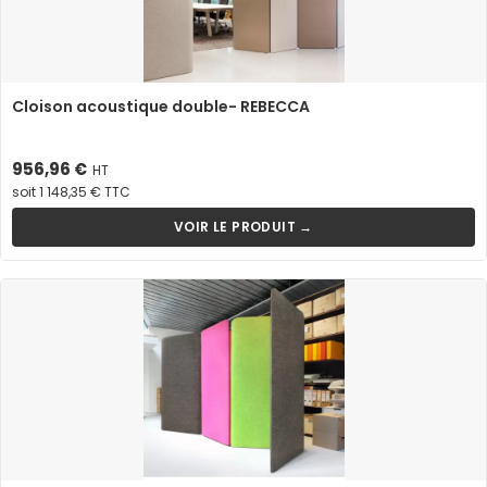
Cloison acoustique double- REBECCA
Prix
956,96 €
HT
soit 1 148,35 € TTC
VOIR LE PRODUIT →