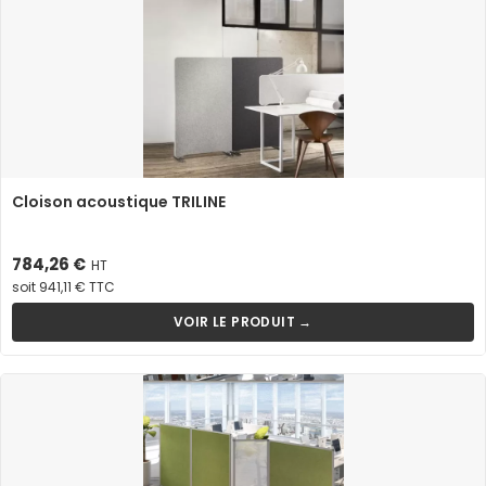
Cloison acoustique TRILINE
Prix
784,26 €
HT
soit 941,11 € TTC
VOIR LE PRODUIT →