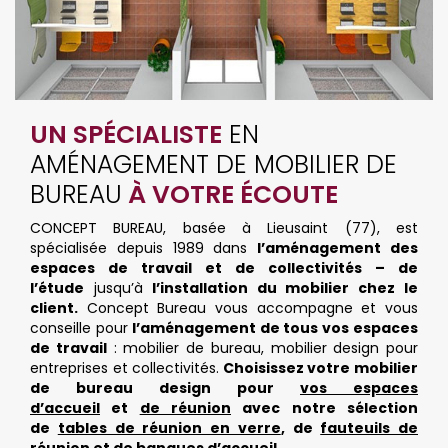
UN SPÉCIALISTE
EN
AMÉNAGEMENT DE MOBILIER DE
BUREAU
À VOTRE ÉCOUTE
CONCEPT BUREAU, basée à Lieusaint (77), est
spécialisée depuis 1989 dans
l’aménagement des
espaces de travail et de collectivités – de
l’étude
jusqu’à
l’installation du mobilier chez le
client.
Concept Bureau vous accompagne et vous
conseille pour
l’aménagement de tous vos espaces
de travail
: mobilier de bureau, mobilier design pour
entreprises et collectivités.
Choisissez votre mobilier
de bureau design pour
vos espaces
d’accueil
et
de réunion
avec notre sélection
de
tables de réunion en verre
, de
fauteuils de