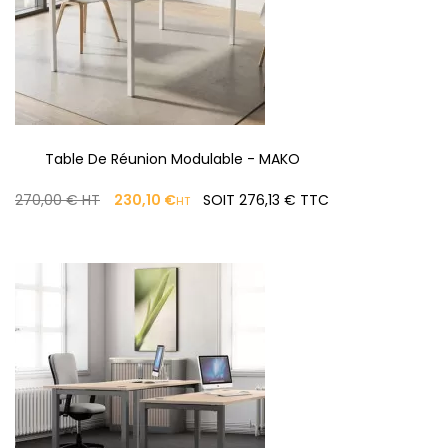
Table De Réunion Modulable - MAKO
PRIX
PRIX
270,00 €
HT
230,10 €
SOIT 276,13 € TTC
HT
DE
BASE