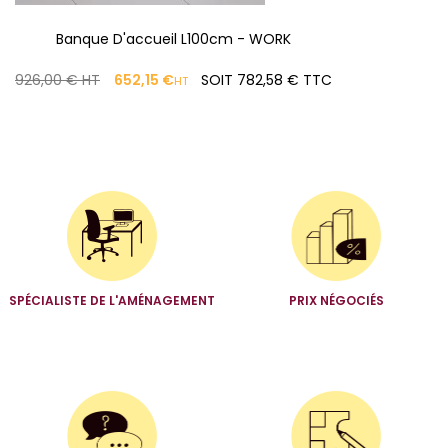
Banque D'accueil L100cm - WORK
PRIX
PRIX
926,00 €
HT
652,15 €
SOIT 782,58 € TTC
HT
DE
BASE
SPÉCIALISTE DE L'AMÉNAGEMENT
PRIX NÉGOCIÉS