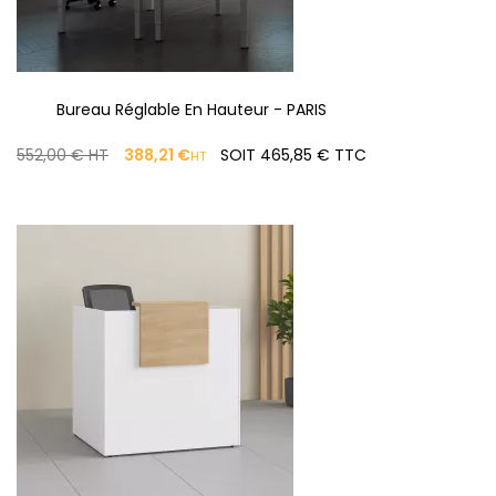
Bureau Réglable En Hauteur - PARIS
PRIX
PRIX
552,00 €
HT
388,21 €
SOIT 465,85 € TTC
HT
DE
BASE