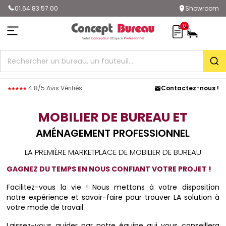
01.64.83.57.00
Showroom
0
Rec
4.8/5 Avis Vérifiés
Contactez-nous !
MOBILIER DE BUREAU ET
AMÉNAGEMENT PROFESSIONNEL
LA PREMIÈRE MARKETPLACE DE MOBILIER DE BUREAU
GAGNEZ DU TEMPS EN NOUS CONFIANT VOTRE PROJET !
Facilitez-vous la vie ! Nous mettons à votre disposition
notre expérience et savoir-faire pour trouver LA solution à
votre mode de travail.
Laissez-vous guider par notre équipe qui vous conseillera