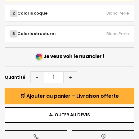
2
Coloris coque :
Blanc Perle
3
Coloris structure :
Blanc Perle
Je veux voir le nuancier !
-
+
Quantité
🛒 Ajouter au panier – Livraison offerte
AJOUTER AU DEVIS