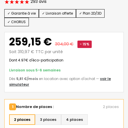
293 avis
✓ Garantie à vie
✓ Livraison offerte
✓ Plan 2D/3D
✓ CHORUS
259,15 €
304,00 €
- 15%
Soit 310,97 € TTC par unité
Dont 4.97€ d'éco-participation
Livraison sous 5-6 semaines
Dès
5,81 €
/mois
en location avec option d'achat
—
voir le
simulateur
1
Nombre de places :
2 places
2 places
3 places
4 places