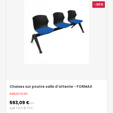
-30%
Chaises sur poutre salle d'attente - FORMAX
Prix
845,97 €
HT
de
593,09 €
Prix
base
HT
soit 711,71 € TTC