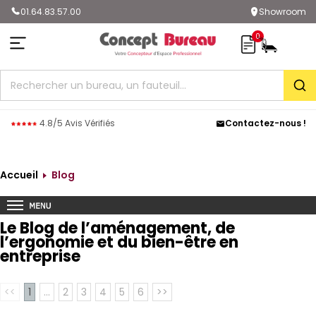
01.64.83.57.00
Showroom
0
Rec
4.8/5 Avis Vérifiés
Contactez-nous !
Accueil
Blog
Le Blog de l’aménagement, de
l’ergonomie et du bien-être en
entreprise
<<
1
...
2
3
4
5
6
>>