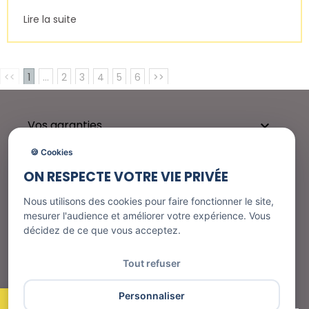
Lire la suite
<<
1
...
2
3
4
5
6
>>
Vos garanties

🍪 Cookies
ON RESPECTE VOTRE VIE PRIVÉE
Besoin d'aide ?

Nous utilisons des cookies pour faire fonctionner le site,
mesurer l'audience et améliorer votre expérience. Vous
décidez de ce que vous acceptez.
Nos services

Tout refuser
Informations
Personnaliser