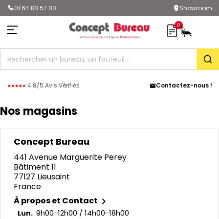
01.64.83.57.00
Showroom
0
Rec
4.8/5 Avis Vérifiés
Contactez-nous !
Nos magasins
Concept Bureau
441 Avenue Marguerite Perey
Bâtiment 11
77127 Lieusaint
France
À propos et Contact

9h00-12h00 / 14h00-18h00
Lun.