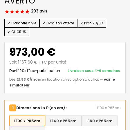
AVERTO
293 avis
✓ Garantie à vie
✓ Livraison offerte
✓ Plan 2D/3D
✓ CHORUS
973,00 €
Soit 1 167,60 € TTC par unité
Dont 12€ d'éco-participation
Livraison sous 4-6 semaines
Dès
21,83 €
/mois
en location avec option d'achat
—
voir le
simulateur
1
Dimensions L x P (en cm) :
L100 x P65cm
L100 x P65cm
L140 x P65cm
L160 x P65cm