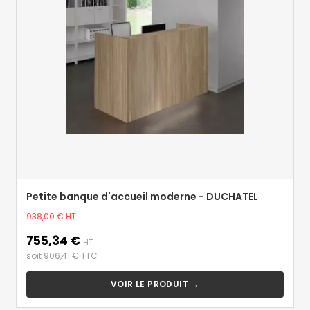
Petite banque d'accueil moderne - DUCHATEL
Prix
938,00 €
HT
de
755,34 €
Prix
base
HT
soit 906,41 € TTC
VOIR LE PRODUIT →