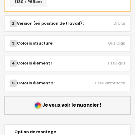
L180 x P65cm
2
Version (en position de travail) :
Droite
3
Coloris structure :
Gris Clair
4
Coloris élément 1 :
Tissu gris
5
Coloris élément 2 :
Tissu anthracite
Je veux voir le nuancier !
Option de montage