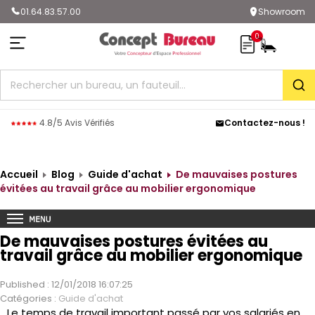
01.64.83.57.00
Showroom
0
Rec
4.8/5 Avis Vérifiés
Contactez-nous !
Accueil
Blog
Guide d'achat
De mauvaises postures
évitées au travail grâce au mobilier ergonomique
De mauvaises postures évitées au
travail grâce au mobilier ergonomique
Published : 12/01/2018 16:07:25
Catégories :
Guide d'achat
Le temps de travail important passé par vos salariés en