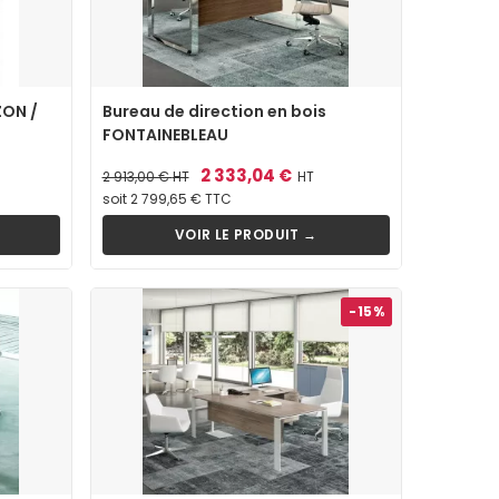
ZON /
Bureau de direction en bois
FONTAINEBLEAU
Prix
Prix
2 333,04 €
2 913,00 €
HT
HT
de
soit 2 799,65 € TTC
base
VOIR LE PRODUIT →
-15%