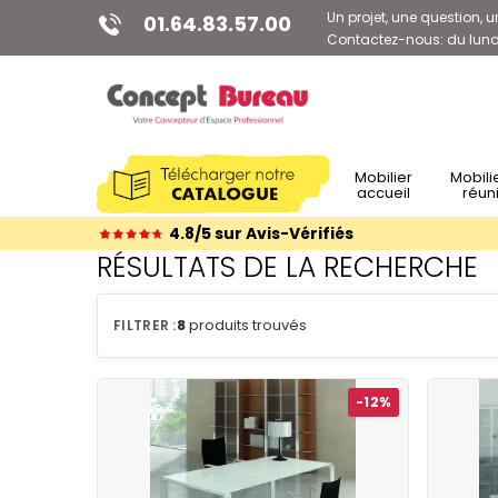
Un projet, une question, u
01.64.83.57.00
Contactez-nous: du lundi
Mobilier
Mobilier de
accueil
réun
4.8/5 sur Avis-Vérifiés
RÉSULTATS DE LA RECHERCHE
8
produits trouvés
-12%