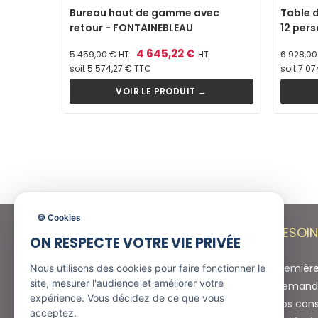
Bureau haut de gamme avec
Table d
retour - FONTAINEBLEAU
12 per
Prix
Prix
4 645,22 €
Prix
5 459,00 €
HT
HT
6 928,0
de
de
soit 5 574,27 € TTC
soit 7 07
base
base
VOIR LE PRODUIT →
🍪 Cookies
VOS GARANTIES
BESOIN
ON RESPECTE VOTRE VIE PRIVÉE
Paiement sécurisé
Première 
Nous utilisons des cookies pour faire fonctionner le
site, mesurer l'audience et améliorer votre
Demande
expérience. Vous décidez de ce que vous
Nos cons
acceptez.