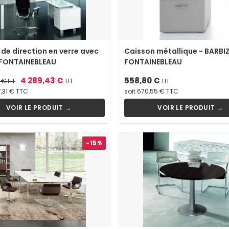
de direction en verre avec
Caisson métallique - BARBI
 FONTAINEBLEAU
FONTAINEBLEAU
Prix
4 289,43 €
Prix
558,80 €
0 €
HT
HT
HT
7,31 € TTC
soit 670,55 € TTC
VOIR LE PRODUIT →
VOIR LE PRODUIT →
-15%