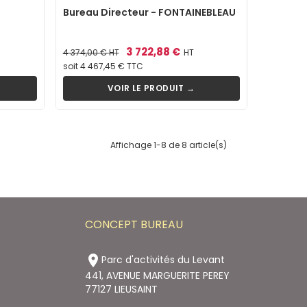
Bureau Directeur - FONTAINEBLEAU
Prix
Prix
3 722,88 €
4 374,00 €
HT
HT
de
soit 4 467,45 € TTC
base
VOIR LE PRODUIT →
Affichage 1-8 de 8 article(s)
CONCEPT BUREAU

Parc d'activités du Levant
441, AVENUE MARGUERITE PEREY
77127 LIEUSAINT