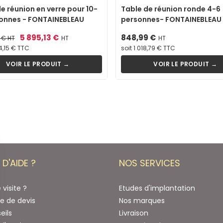
e réunion en verre pour 10-
Table de réunion ronde 4-6
sonnes - FONTAINEBLEAU
personnes- FONTAINEBLEAU
Prix
5 895,13 €
Prix
848,99 €
0 €
HT
HT
HT
4,15 € TTC
soit 1 018,79 € TTC
VOIR LE PRODUIT →
VOIR LE PRODUIT →
 D'AIDE ?
NOS SERVICES
visite ?
Etudes d'implantation
 de devis
Nos marques
eils
Livraison