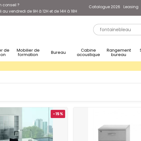
n conseil ?
Catalogue 2026
Leasing
 au vendredi de 9H à 12H et de 14H à 18H
Mobilier de
Cabine
Rangement
Sièg
Bureau
ion
formation
acoustique
bureau
-15%