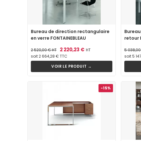
Bureau de direction rectangulaire
Bureau 
en verre FONTAINEBLEAU
retour
Prix
Prix
2 220,23 €
Prix
2 520,00 €
HT
HT
5 038,0
de
de
soit 2 664,28 € TTC
soit 5 14
base
base
VOIR LE PRODUIT →
-15%