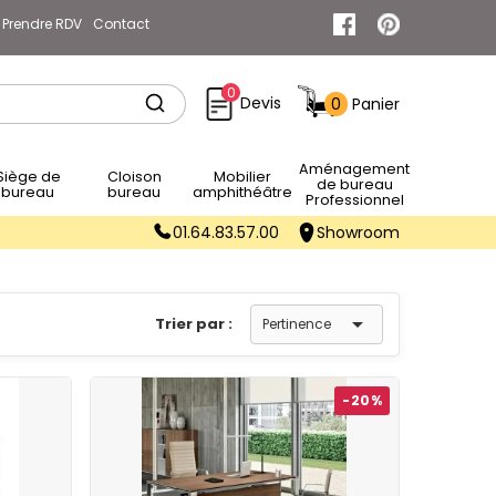
Prendre RDV
Contact
0
Devis
0
Panier
Rechercher
Aménagement
e de
Cloison
Mobilier
de bureau
bureau
bureau
amphithéâtre
Professionnel
01.64.83.57.00
Showroom

Trier par :
Pertinence
-20%