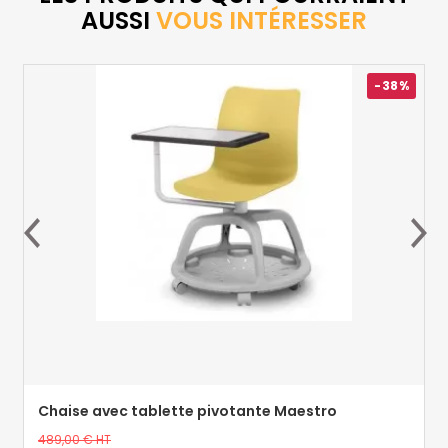
AUSSI
VOUS INTÉRESSER
-38%
Chaise avec tablette pivotante Maestro
Prix
489,00 €
HT