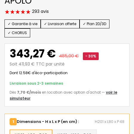
APOLO
293 avis
✓ Garantie à vie
✓ Livraison offerte
✓ Plan 2D/3D
✓ CHORUS
343,27 €
485,00 €
- 30%
Soit 411,93 € TTC par unité
Dont 12.58€ d'éco-participation
Livraison sous 2-3 semaines
Dès
7,70 €
/mois
en location avec option d'achat
—
voir le
simulateur
1
Dimensions - H x L x P (en cm) :
H201 x L80 x P48