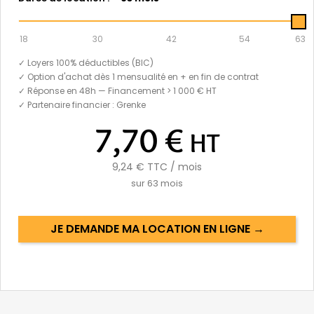
18
30
42
54
63
✓ Loyers 100% déductibles (BIC)
✓ Option d'achat dès 1 mensualité en + en fin de contrat
✓ Réponse en 48h — Financement > 1 000 € HT
✓ Partenaire financier : Grenke
7,70 €
HT
9,24 €
TTC / mois
sur
63
mois
JE DEMANDE MA LOCATION EN LIGNE →