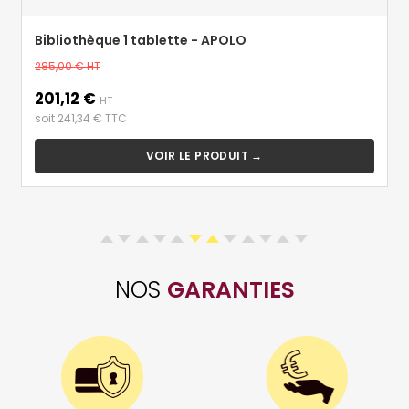
Bibliothèque 1 tablette - APOLO
Prix
285,00 €
HT
de
201,12 €
Prix
base
HT
soit 241,34 € TTC
VOIR LE PRODUIT →
NOS
GARANTIES