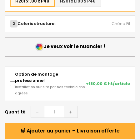
H201 x L80 x P48
H201 x L100 x P48
2
Coloris structure :
Chêne Fil
Je veux voir le nuancier !
Option de montage
professionnel
+180,00 € ht/article
Installation sur site par nos techniciens
agréés
-
+
Quantité
🛒 Ajouter au panier – Livraison offerte