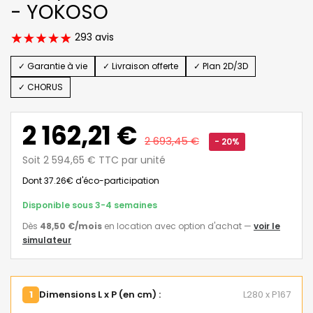
- YOKOSO
293 avis
✓ Garantie à vie
✓ Livraison offerte
✓ Plan 2D/3D
✓ CHORUS
2 162,21 €
2 693,45 €
- 20%
Soit 2 594,65 € TTC par unité
Dont 37.26€ d'éco-participation
Disponible sous 3-4 semaines
Dès
48,50 €
/mois
en location avec option d'achat
—
voir le
simulateur
1
Dimensions L x P (en cm) :
L280 x P167