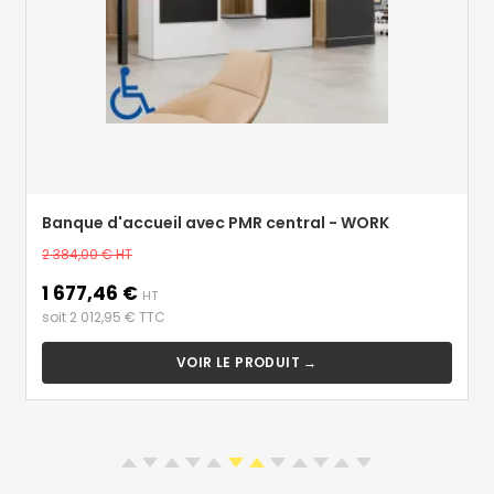
Banque d'accueil avec PMR central - WORK
Prix
2 384,00 €
HT
de
1 677,46 €
Prix
base
HT
soit 2 012,95 € TTC
VOIR LE PRODUIT →