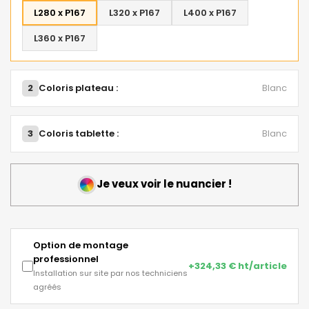
L280 x P167
L320 x P167
L400 x P167
L360 x P167
2
Coloris plateau :
Blanc
3
Coloris tablette :
Blanc
Je veux voir le nuancier !
Option de montage
professionnel
+324,33 € ht/article
Installation sur site par nos techniciens
agréés