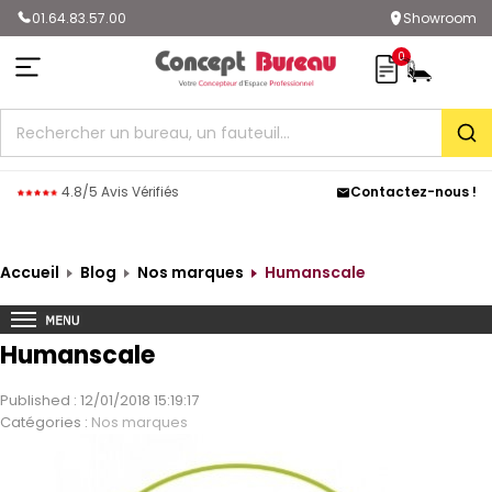
01.64.83.57.00
Showroom
0
Rec
4.8/5 Avis Vérifiés
Contactez-nous !
Accueil
Blog
Nos marques
Humanscale
Humanscale
Published : 12/01/2018 15:19:17
Catégories :
Nos marques