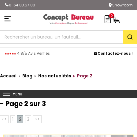
01.64.83.57.00
Showroom
0
Rec
4.8/5 Avis Vérifiés
Contactez-nous !
Accueil
Blog
Nos actualités
Page 2
- Page 2 sur 3
<<
1
2
3
>>