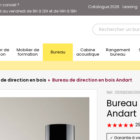
n conseil ?
Catalogue 2026
Leasing
 au vendredi de 9H à 12H et de 14H à 18H
Mobilier de
Cabine
Rangement
Sièg
Bureau
ion
formation
acoustique
bureau
de direction en bois
Bureau de direction en bois Andart
Réf.:
0515BDB0010
Bureau 
Andart
29
✓ Garantie à vi