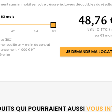
ement sans immobiliser votre trésorerie. Loyers déductibles du résultat
48,76 
63 mois
58,51 €
TTC / 
42
54
63
sur
63
moi
les (BIC)
mensualité en + en fin de contrat
nancement > 1 000 € HT
JE DEMANDE MA LOCATI
 Grenke
DUITS QUI POURRAIENT AUSSI
VOUS IN