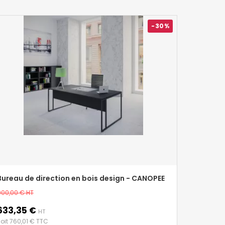
-30%
Bureau de direction en bois design - CANOPEE
rix
900,00 €
HT
de
633,35 €
rix
base
HT
oit 760,01 € TTC