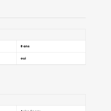
8 ans
oui