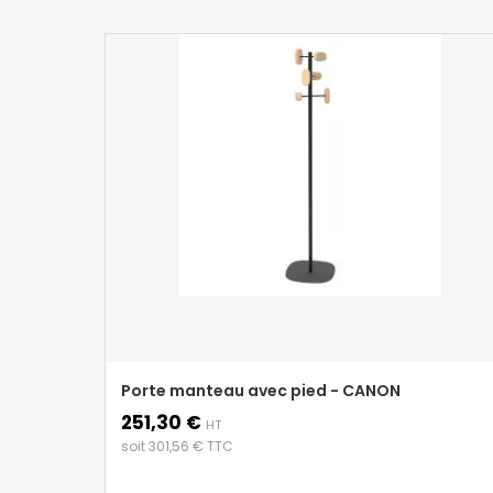
Porte manteau avec pied - CANON
251,30 €
Prix
HT
soit 301,56 € TTC