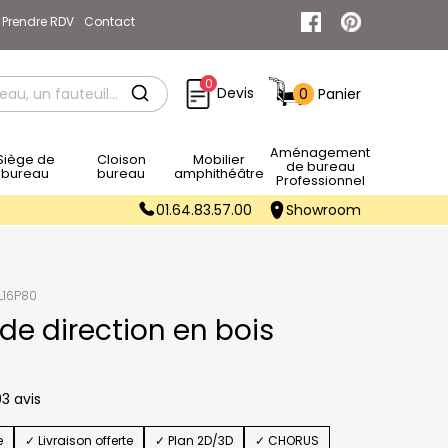
Prendre RDV
Contact
0
Devis
0
Panier
Rechercher
Aménagement
e de
Cloison
Mobilier
de bureau
bureau
bureau
amphithéâtre
Professionnel
01.64.83.57.00
Showroom
L16P80
de direction en bois
3 avis
e
✓ Livraison offerte
✓ Plan 2D/3D
✓ CHORUS