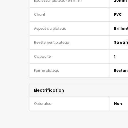
Épaisseur plateau (en mm)
20mm
Chant
PVC
Aspect du plateau
Brillan
Revêtement plateau
Stratif
Capacité
1
Forme plateau
Rectan
Electrification
Obturateur
Non