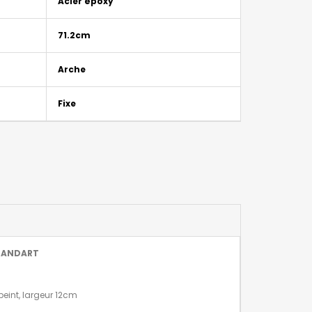
Acier époxy
71.2cm
Arche
Fixe
- ANDART
peint, largeur 12cm