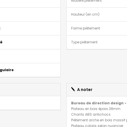
Matière piétement
Hauteur (en cm)
t
Forme piétement
ié
Type piétement
gulaire
A noter
Bureau de direction design 
Plateau en bois épais.38mm
Chants ABS antichocs
Piétement arche en bois massif 
Plateau coloris selon nuancier