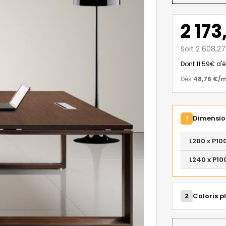
2 173
Soit 2 608,2
Dont 11.59€ d'
Dès
48,76 €
/
1
Dimension
L200 x P10
L240 x P10
2
Coloris p