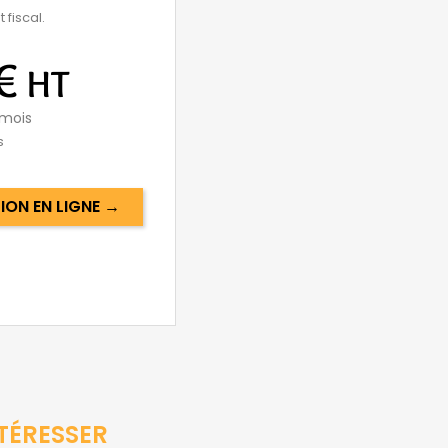
 fiscal.
€
HT
mois
s
ON EN LIGNE →
TÉRESSER