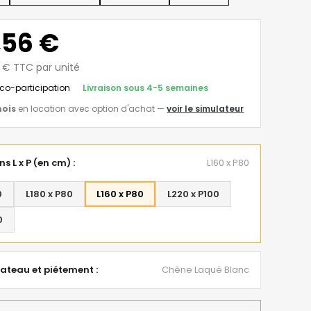
,56 €
7 € TTC par unité
éco-participation
Livraison sous 4-5 semaines
mois
en location avec option d'achat
—
voir le simulateur
s L x P (en cm) :
L160 x P80
0
L180 x P80
L160 x P80
L220 x P100
0
lateau et piétement :
Chêne Laqué Blanc