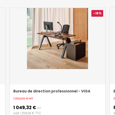
-15%
Bureau de direction professionnel - VIGA
Prix
P
1 232,00 €
HT
de
1 049,32 €
Prix
P
base
HT
soit 1 259,18 € TTC
s