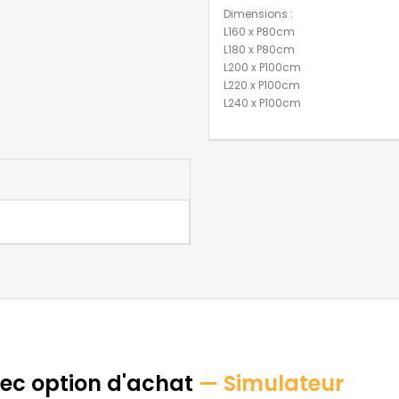
Dimensions :
L160 x P80cm
L180 x P80cm
L200 x P100cm
L220 x P100cm
L240 x P100cm
vec option d'achat
— Simulateur