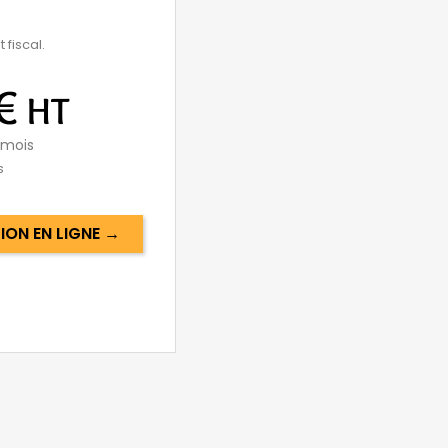
 fiscal.
€
HT
 mois
s
ON EN LIGNE →