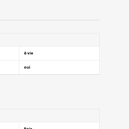
à vie
oui
Bois