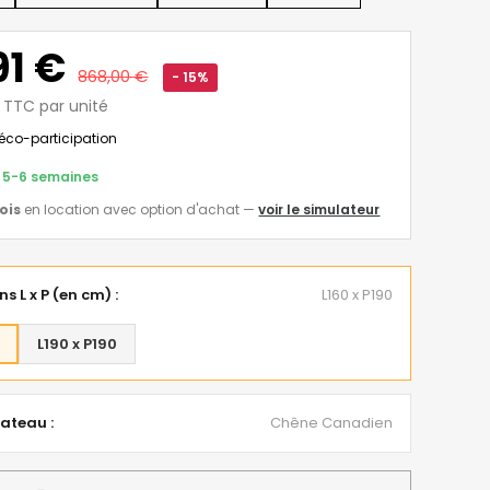
91 €
868,00 €
- 15%
€ TTC par unité
éco-participation
s 5-6 semaines
ois
en location avec option d'achat
—
voir le simulateur
s L x P (en cm) :
L160 x P190
0
L190 x P190
lateau :
Chêne Canadien