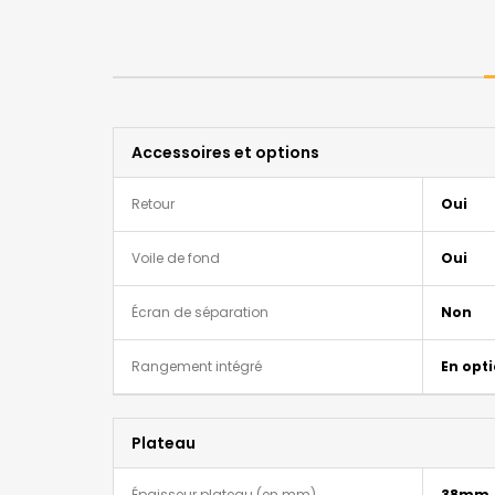
Accessoires et options
Retour
Oui
Voile de fond
Oui
Écran de séparation
Non
Rangement intégré
En opt
Plateau
Épaisseur plateau (en mm)
38mm