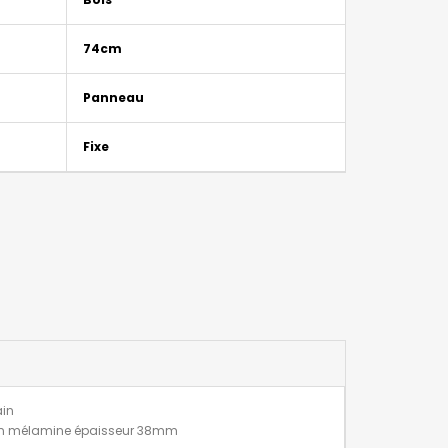
74cm
Panneau
Fixe
ain
 en mélamine épaisseur 38mm