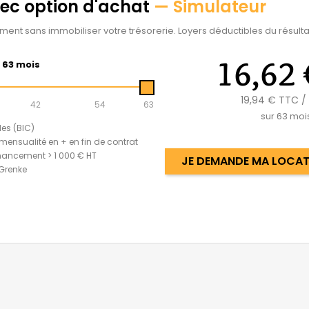
vec option d'achat
— Simulateur
ement sans immobiliser votre trésorerie. Loyers déductibles du résultat
16,62 
63 mois
19,94 €
TTC /
42
54
63
sur
63
moi
les (BIC)
mensualité en + en fin de contrat
nancement > 1 000 € HT
JE DEMANDE MA LOCATI
 Grenke