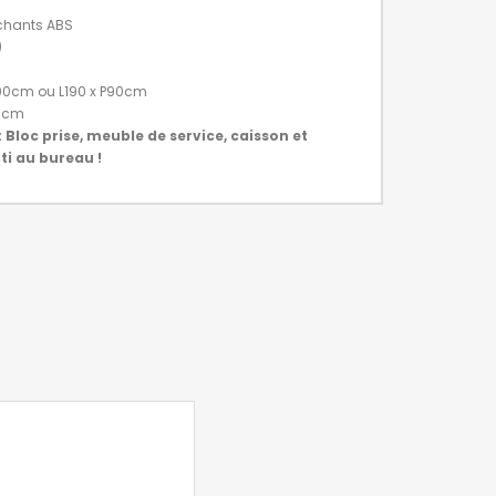
chants ABS
)
P90cm ou L190 x P90cm
55cm
 Bloc prise, meuble de service, caisson et
ti au bureau !