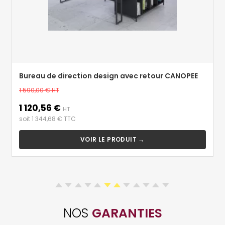
Bureau de direction design avec retour CANOPEE
Prix
1 590,00 €
HT
de
1 120,56 €
Prix
base
HT
soit 1 344,68 € TTC
VOIR LE PRODUIT →
NOS
GARANTIES