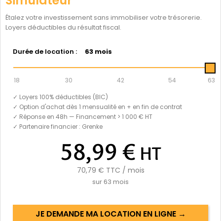
Simulateur
Étalez votre investissement sans immobiliser votre trésorerie.
Loyers déductibles du résultat fiscal.
Durée de location :
63 mois
18
30
42
54
63
✓ Loyers 100% déductibles (BIC)
✓ Option d'achat dès 1 mensualité en + en fin de contrat
✓ Réponse en 48h — Financement > 1 000 € HT
✓ Partenaire financier : Grenke
58,99 €
HT
70,79 €
TTC / mois
sur
63
mois
JE DEMANDE MA LOCATION EN LIGNE →