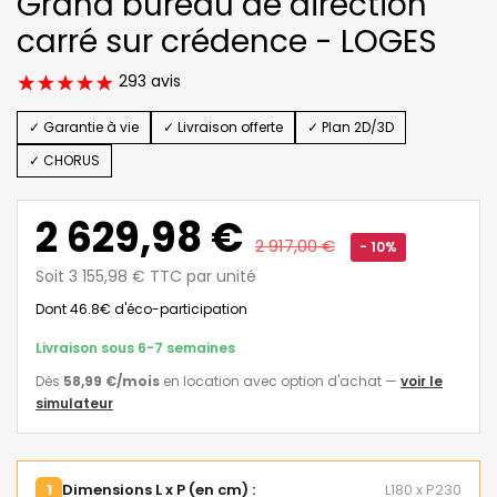
Grand bureau de direction
carré sur crédence - LOGES
293 avis
✓ Garantie à vie
✓ Livraison offerte
✓ Plan 2D/3D
✓ CHORUS
2 629,98 €
2 917,00 €
- 10%
Soit 3 155,98 € TTC par unité
Dont 46.8€ d'éco-participation
Livraison sous 6-7 semaines
Dès
58,99 €
/mois
en location avec option d'achat
—
voir le
simulateur
1
Dimensions L x P (en cm) :
L180 x P230