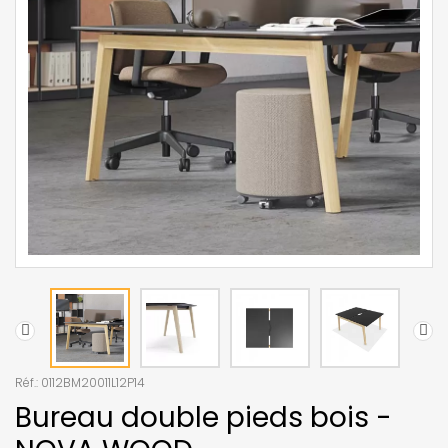
Réf.:
0112BM20011L12P14
Bureau double pieds bois -