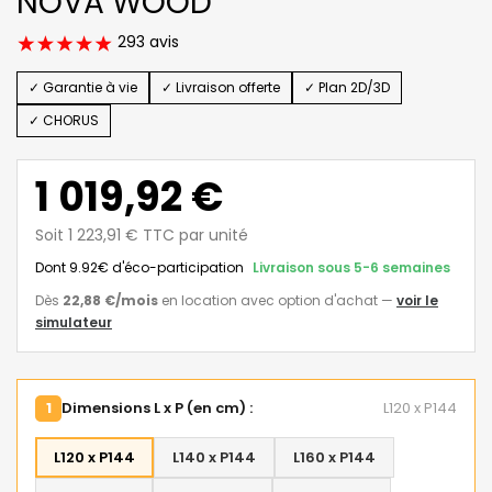
NOVA WOOD
293 avis
✓ Garantie à vie
✓ Livraison offerte
✓ Plan 2D/3D
✓ CHORUS
1 019,92 €
Soit 1 223,91 € TTC par unité
Dont 9.92€ d'éco-participation
Livraison sous 5-6 semaines
Dès
22,88 €
/mois
en location avec option d'achat
—
voir le
simulateur
1
Dimensions L x P (en cm) :
L120 x P144
L120 x P144
L140 x P144
L160 x P144