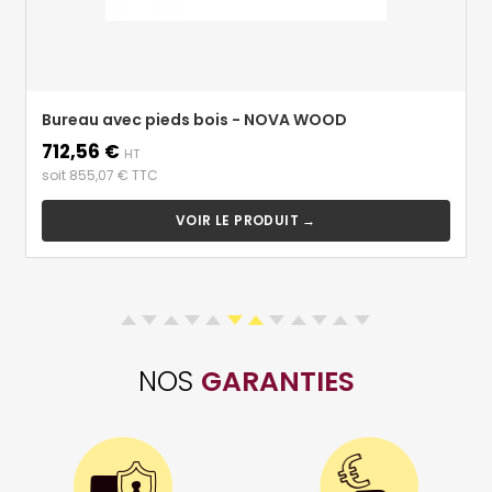
Bureau avec pieds bois - NOVA WOOD
712,56 €
Prix
HT
soit 855,07 € TTC
VOIR LE PRODUIT →
NOS
GARANTIES