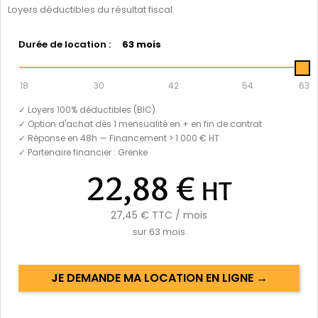
Loyers déductibles du résultat fiscal.
Durée de location :
63 mois
18
30
42
54
63
✓ Loyers 100% déductibles (BIC)
✓ Option d'achat dès 1 mensualité en + en fin de contrat
✓ Réponse en 48h — Financement > 1 000 € HT
✓ Partenaire financier : Grenke
22,88 €
HT
27,45 €
TTC / mois
sur
63
mois
JE DEMANDE MA LOCATION EN LIGNE →