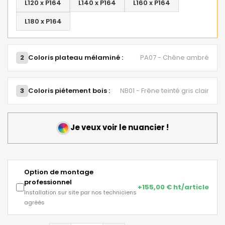
L120 x P164
L140 x P164
L160 x P164
L180 x P164
2
Coloris plateau mélaminé :
PA07 - Chêne ambré
3
Coloris piétement bois :
NB01 - Frêne teinté gris clair
Je veux voir le nuancier !
Option de montage
professionnel
+155,00 € ht/article
Installation sur site par nos techniciens
agréés