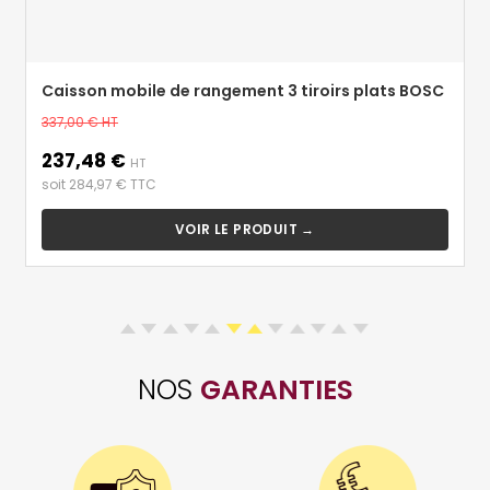
Caisson mobile de rangement 3 tiroirs plats BOSC
Prix
337,00 €
HT
de
237,48 €
Prix
base
HT
soit 284,97 € TTC
VOIR LE PRODUIT →
NOS
GARANTIES