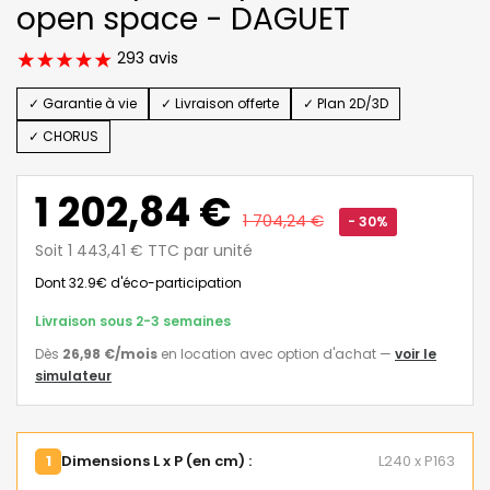
open space - DAGUET
293 avis
✓ Garantie à vie
✓ Livraison offerte
✓ Plan 2D/3D
✓ CHORUS
1 202,84 €
1 704,24 €
- 30%
Soit 1 443,41 € TTC par unité
Dont 32.9€ d'éco-participation
Livraison sous 2-3 semaines
Dès
26,98 €
/mois
en location avec option d'achat
—
voir le
simulateur
1
Dimensions L x P (en cm) :
L240 x P163