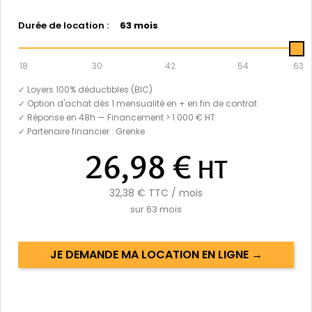
Durée de location :
63 mois
18
30
42
54
63
✓ Loyers 100% déductibles (BIC)
✓ Option d'achat dès 1 mensualité en + en fin de contrat
✓ Réponse en 48h — Financement > 1 000 € HT
✓ Partenaire financier : Grenke
26,98 €
HT
32,38 €
TTC / mois
sur
63
mois
JE DEMANDE MA LOCATION EN LIGNE →