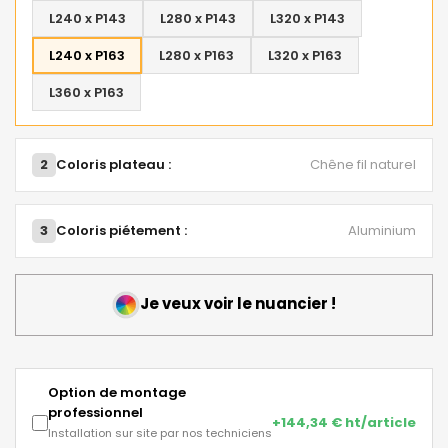
L240 x P143
L280 x P143
L320 x P143
L240 x P163
L280 x P163
L320 x P163
L360 x P163
2
Coloris plateau :
Chêne fil naturel
3
Coloris piétement :
Aluminium
Je veux voir le nuancier !
Option de montage
professionnel
+144,34 € ht/article
Installation sur site par nos techniciens