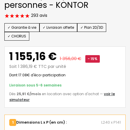
personnes - KONTOR
293 avis
✓ Garantie à vie
✓ Livraison offerte
✓ Plan 2D/3D
✓ CHORUS
1 155,16 €
1 356,00 €
- 15%
Soit 1 386,19 € TTC par unité
Dont 17.08€ d'éco-participation
Livraison sous 5-6 semaines
Dès
25,91 €
/mois
en location avec option d'achat
—
voir le
simulateur
1
Dimensions L x P (en cm) :
L240 x P141