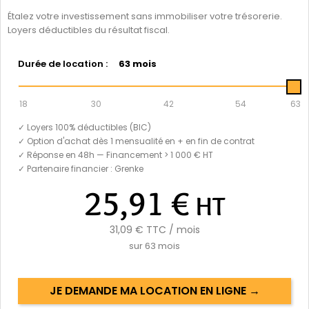
Étalez votre investissement sans immobiliser votre trésorerie.
Loyers déductibles du résultat fiscal.
Durée de location :
63 mois
18
30
42
54
63
✓ Loyers 100% déductibles (BIC)
✓ Option d'achat dès 1 mensualité en + en fin de contrat
✓ Réponse en 48h — Financement > 1 000 € HT
✓ Partenaire financier : Grenke
25,91 €
HT
31,09 €
TTC / mois
sur
63
mois
JE DEMANDE MA LOCATION EN LIGNE →