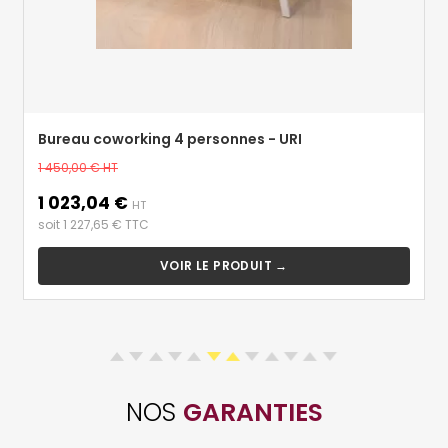
Bureau coworking 4 personnes - URI
Prix
1 450,00 €
HT
de
1 023,04 €
Prix
base
HT
soit 1 227,65 € TTC
VOIR LE PRODUIT →
NOS
GARANTIES