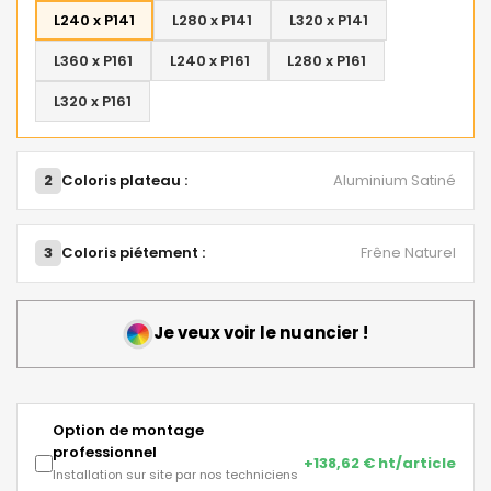
L240 x P141
L280 x P141
L320 x P141
L360 x P161
L240 x P161
L280 x P161
L320 x P161
2
Coloris plateau :
Aluminium Satiné
3
Coloris piétement :
Frêne Naturel
Je veux voir le nuancier !
Option de montage
professionnel
+138,62 € ht/article
Installation sur site par nos techniciens