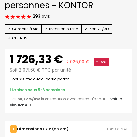
personnes - KONTOR
293 avis
✓ Garantie à vie
✓ Livraison offerte
✓ Plan 2D/3D
✓ CHORUS
1 726,33 €
2 026,00 €
- 15%
Soit 2 071,60 € TTC par unité
Dont 28.22€ d'éco-participation
Livraison sous 5-6 semaines
Dès
38,72 €
/mois
en location avec option d'achat
—
voir le
simulateur
1
Dimensions L x P (en cm) :
L360 x P141