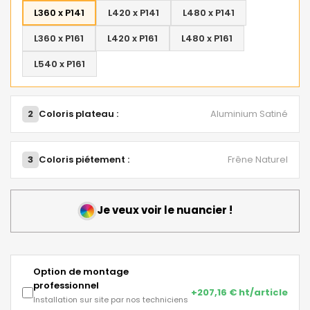
L360 x P141
L420 x P141
L480 x P141
L360 x P161
L420 x P161
L480 x P161
L540 x P161
2
Coloris plateau :
Aluminium Satiné
3
Coloris piétement :
Frêne Naturel
Je veux voir le nuancier !
Option de montage
professionnel
+207,16 € ht/article
Installation sur site par nos techniciens