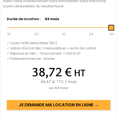
Étalez votre investissement sans immobiliser votre trésorerie.
Loyers déductibles du résultat fiscal.
Durée de location :
63 mois
18
30
42
54
63
✓ Loyers 100% déductibles (BIC)
✓ Option d'achat dès 1 mensualité en + en fin de contrat
✓ Réponse en 48h — Financement > 1 000 € HT
✓ Partenaire financier : Grenke
38,72 €
HT
46,47 €
TTC / mois
sur
63
mois
JE DEMANDE MA LOCATION EN LIGNE →