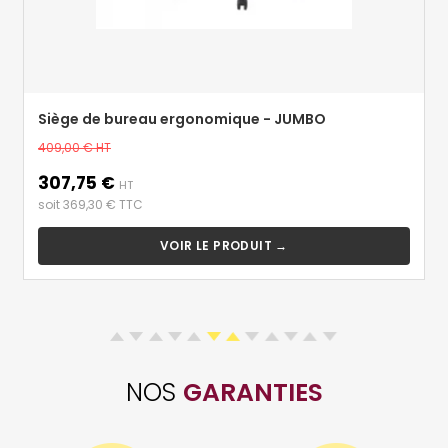
Siège de bureau ergonomique - JUMBO
Prix
409,00 €
HT
de
307,75 €
Prix
base
HT
soit 369,30 € TTC
VOIR LE PRODUIT →
NOS
GARANTIES