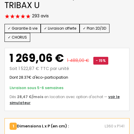
TRIBAX U
293 avis
✓ Garantie à vie
✓ Livraison offerte
✓ Plan 2D/3D
✓ CHORUS
1 269,06 €
1 488,00 €
- 15%
Soit 1 522,87 € TTC par unité
Dont 28.37€ d'éco-participation
Livraison sous 5-6 semaines
Dès
28,47 €
/mois
en location avec option d'achat
—
voir le
simulateur
1
Dimensions L x P (en cm) :
L360 x P141