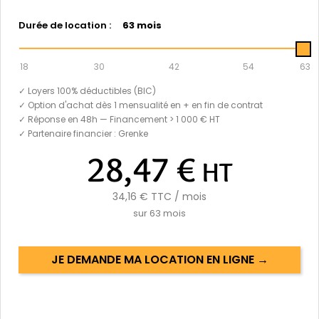
Durée de location :
63 mois
18
30
42
54
63
✓ Loyers 100% déductibles (BIC)
✓ Option d'achat dès 1 mensualité en + en fin de contrat
✓ Réponse en 48h — Financement > 1 000 € HT
✓ Partenaire financier : Grenke
28,47 €
HT
34,16 €
TTC / mois
sur
63
mois
JE DEMANDE MA LOCATION EN LIGNE →