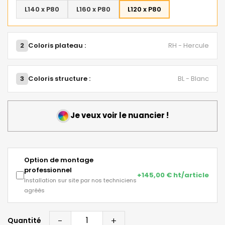
L140 x P80
L160 x P80
L120 x P80
2
Coloris plateau :
RH - Hercule
3
Coloris structure :
BL - Blanc
Je veux voir le nuancier !
Option de montage
professionnel
+145,00 € ht/article
Installation sur site par nos techniciens
agréés
-
+
Quantité