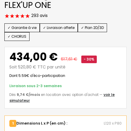
FLEX'UP ONE
293 avis
✓ Garantie à vie
✓ Livraison offerte
✓ Plan 2D/3D
✓ CHORUS
434,00 €
617,61 €
- 30%
Soit 520,80 € TTC par unité
Dont 5.59€ d'éco-participation
Livraison sous 2-3 semaines
Dès
9,74 €
/mois
en location avec option d'achat
—
voir le
simulateur
1
Dimensions L x P (en cm) :
L120 x P80