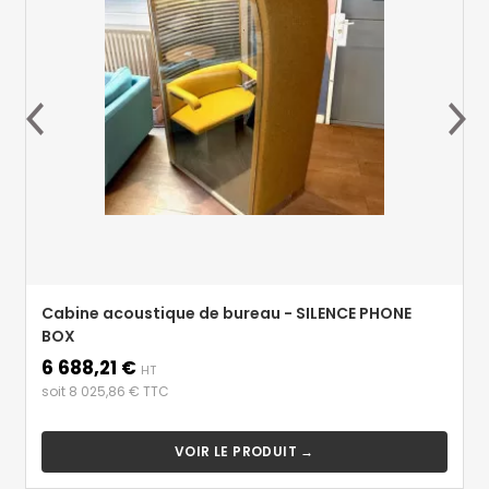
Cabine acoustique de bureau - SILENCE PHONE
BOX
6 688,21 €
Prix
HT
soit 8 025,86 € TTC
VOIR LE PRODUIT →