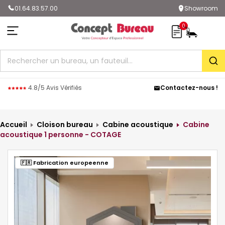
01.64.83.57.00
Showroom
0
Rec
4.8/5 Avis Vérifiés
Contactez-nous !
Accueil
Cloison bureau
Cabine acoustique
Cabine
acoustique 1 personne - COTAGE