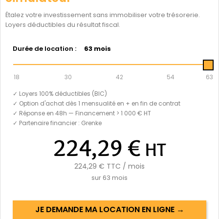
Étalez votre investissement sans immobiliser votre trésorerie.
Loyers déductibles du résultat fiscal.
Durée de location :
63 mois
18
30
42
54
63
✓ Loyers 100% déductibles (BIC)
✓ Option d'achat dès 1 mensualité en + en fin de contrat
✓ Réponse en 48h — Financement > 1 000 € HT
✓ Partenaire financier : Grenke
224,29 €
HT
224,29 €
TTC / mois
sur
63
mois
JE DEMANDE MA LOCATION EN LIGNE →