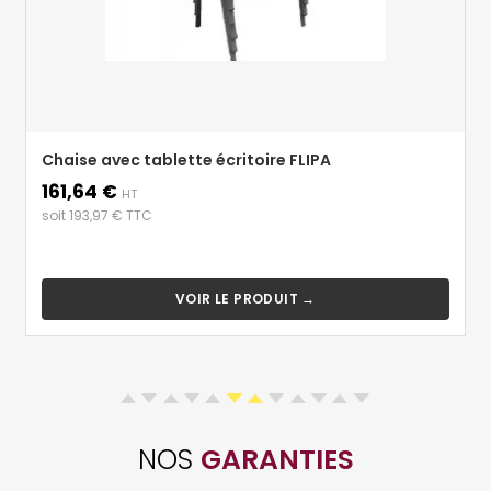
Chaise avec tablette écritoire FLIPA
161,64 €
Prix
HT
soit 193,97 € TTC
VOIR LE PRODUIT →
NOS
GARANTIES