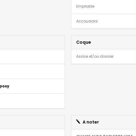
Empilable
Accoudoirs
Coque
Assise et/ou dossier
époxy
A noter