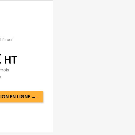
 fiscal.
€
HT
mois
s
ON EN LIGNE →