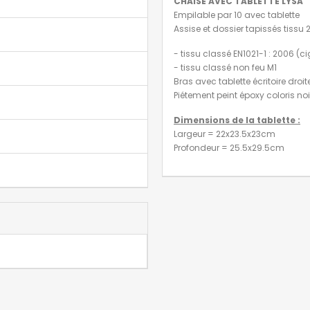
CHAISE AVEC TABLETTE LYSA
Empilable par 10 avec tablette
Assise et dossier tapissés tissu 2
- tissu classé EN1021-1 : 2006 (c
- tissu classé non feu M1
Bras avec tablette écritoire dro
Piétement peint époxy coloris noi
Dimensions de la tablette :
Largeur = 22x23.5x23cm
Profondeur = 25.5x29.5cm