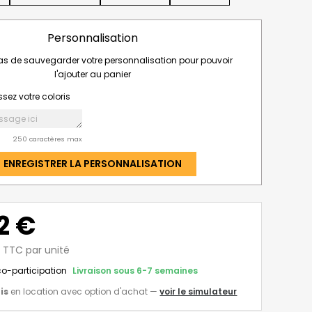
Personnalisation
pas de sauvegarder votre personnalisation pour pouvoir
l'ajouter au panier
sez votre coloris
250 caractères max
ENREGISTRER LA PERSONNALISATION
2 €
€ TTC par unité
co-participation
Livraison sous 6-7 semaines
is
en location avec option d'achat
—
voir le simulateur