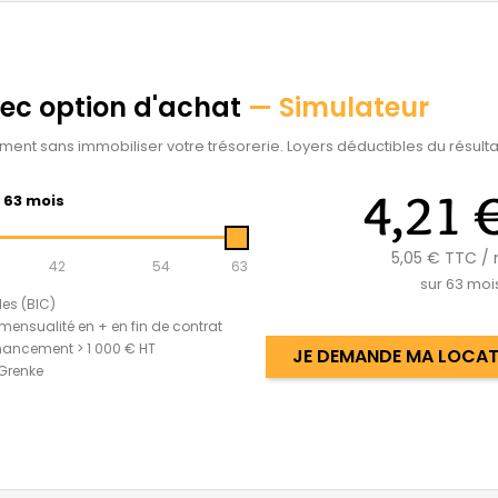
vec option d'achat
— Simulateur
ement sans immobiliser votre trésorerie. Loyers déductibles du résultat
4,21 
63 mois
5,05 €
TTC / 
42
54
63
sur
63
moi
les (BIC)
mensualité en + en fin de contrat
nancement > 1 000 € HT
JE DEMANDE MA LOCATI
 Grenke