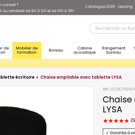
n conseil ?
Catalogue 2026
Leasing
 au vendredi de 9H à 12H et de 14H à 18H
Mobilier de
Cabine
Rangement
Sièg
Bureau
ion
formation
acoustique
bureau
blette écritoire
Chaise empilable avec tablette LYSA
Réf.:
0273CTE000
Chaise 
LYSA
29
✓ Garantie à vi