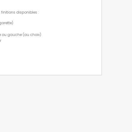
 finitions disponibles :
igarette)
ite ou gauche (au choix)
r