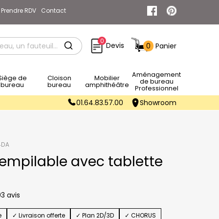
Prendre RDV
Contact
0
Devis
0
Panier
Rechercher
Aménagement
e de
Cloison
Mobilier
de bureau
bureau
bureau
amphithéâtre
Professionnel
01.64.83.57.00
Showroom
4DA
empilable avec tablette
3 avis
e
✓ Livraison offerte
✓ Plan 2D/3D
✓ CHORUS