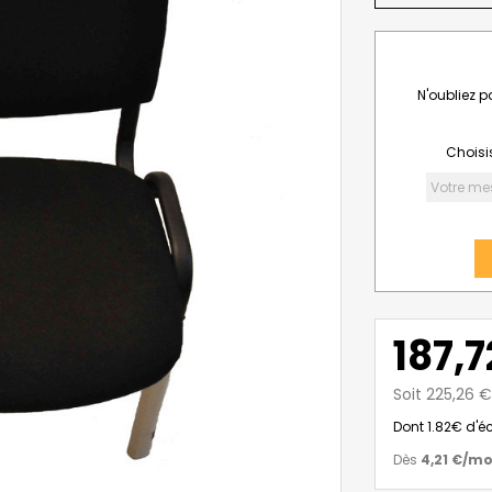
N'oubliez 
Choisis
187,7
Soit 225,26 
Dont 1.82€ d'é
Dès
4,21 €
/mo