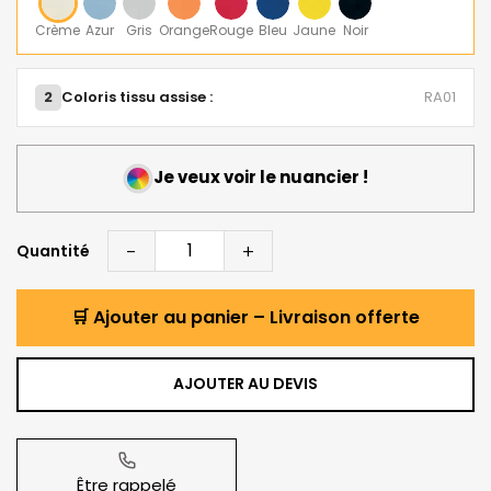
Crème
Azur
Gris
Orange
Rouge
Bleu
Jaune
Noir
2
Coloris tissu assise :
RA01
Je veux voir le nuancier !
-
+
Quantité
🛒 Ajouter au panier – Livraison offerte
AJOUTER AU DEVIS
Être rappelé