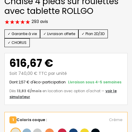
Chaise 4 pieds sur roulettes
avec tablette ROLLGO
293 avis
✓ Garantie à vie
✓ Livraison offerte
✓ Plan 2D/3D
✓ CHORUS
616,67 €
Soit 740,00 € TTC par unité
Dont 2,57 € d'éco-participation
Livraison sous 4-5 semaines
Dès
13,83 €
/mois
en location avec option d'achat
—
voir le
simulateur
1
Coloris coque :
Crème