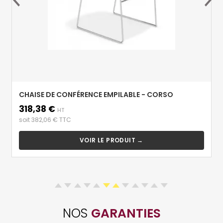
CHAISE DE CONFÉRENCE EMPILABLE - CORSO
318,38 €
Prix
HT
soit 382,06 € TTC
VOIR LE PRODUIT →
NOS
GARANTIES