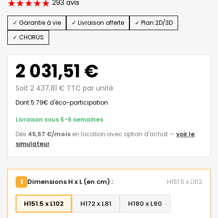
293 avis
✓ Garantie à vie
✓ Livraison offerte
✓ Plan 2D/3D
✓ CHORUS
2 031,51 €
Soit 2 437,81 € TTC par unité
Dont 5.79€ d'éco-participation
Livraison sous 5-6 semaines
Dès
45,57 €
/mois
en location avec option d'achat
—
voir le
simulateur
1
Dimensions H x L (en cm) :
H151.5 x L102
H151.5 x L102
H172 x L81
H180 x L90