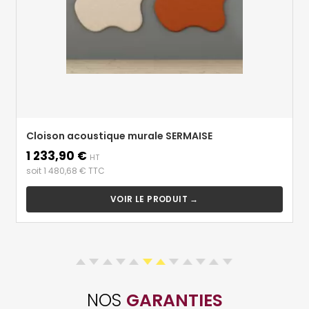
Cloison acoustique murale SERMAISE
1 233,90 €
Prix
HT
soit 1 480,68 € TTC
VOIR LE PRODUIT →
NOS
GARANTIES