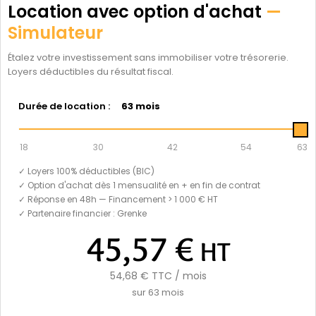
Location avec option d'achat
—
Simulateur
Étalez votre investissement sans immobiliser votre trésorerie.
Loyers déductibles du résultat fiscal.
Durée de location :
63 mois
18
30
42
54
63
✓ Loyers 100% déductibles (BIC)
✓ Option d'achat dès 1 mensualité en + en fin de contrat
✓ Réponse en 48h — Financement > 1 000 € HT
✓ Partenaire financier : Grenke
45,57 €
HT
54,68 €
TTC / mois
sur
63
mois