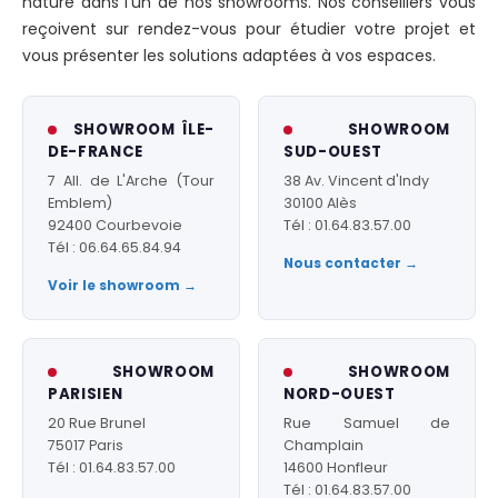
nature dans l'un de nos showrooms. Nos conseillers vous
reçoivent sur rendez-vous pour étudier votre projet et
vous présenter les solutions adaptées à vos espaces.
SHOWROOM ÎLE-
SHOWROOM
DE-FRANCE
SUD-OUEST
7 All. de L'Arche (Tour
38 Av. Vincent d'Indy
Emblem)
30100 Alès
92400 Courbevoie
Tél : 01.64.83.57.00
Tél : 06.64.65.84.94
Nous contacter →
Voir le showroom →
SHOWROOM
SHOWROOM
PARISIEN
NORD-OUEST
20 Rue Brunel
Rue Samuel de
75017 Paris
Champlain
Tél : 01.64.83.57.00
14600 Honfleur
Tél : 01.64.83.57.00