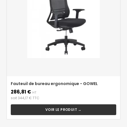
Fauteuil de bureau ergonomique - GOWEL
286,81 €
Prix
HT
soit 344,17 € TTC
VOIR LE PRODUIT →