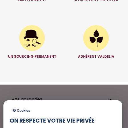
UN SOURCING PERMANENT
ADHÉRENT VALDELIA
Vos garanties

🍪 Cookies
ON RESPECTE VOTRE VIE PRIVÉE
Besoin d'aide ?
