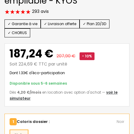
empilable - KYOS
293 avis
✓ Garantie à vie
✓ Livraison offerte
✓ Plan 2D/3D
✓ CHORUS
187,24 €
207,90 €
- 10%
Soit 224,69 € TTC par unité
Dont 1.33€ d'éco-participation
Disponible sous 5-6 semaines
Dès
4,20 €
/mois
en location avec option d'achat
—
voir le
simulateur
1
Coloris dossier :
Noir