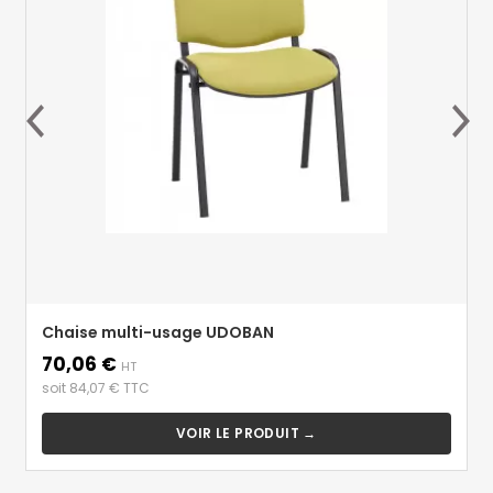
Chaise multi-usage UDOBAN
70,06 €
Prix
HT
soit 84,07 € TTC
VOIR LE PRODUIT →