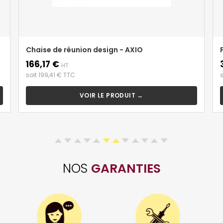
Chaise de réunion design - AXIO
166,17 €
Prix
P
HT
soit 199,41 € TTC
s
VOIR LE PRODUIT →
NOS
GARANTIES