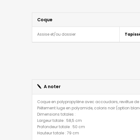
Coque
Assise et/ou dossier
Tapiss
A noter
Coque en polypropylène avec accoudoirs, revêtue de t
Piétement luge en polyamide, coloris noir (option bla
Dimensions totales :
Largeur totale : 58,5 cm
Profondeur totale : 50 cm
Hauteur totale : 79 cm