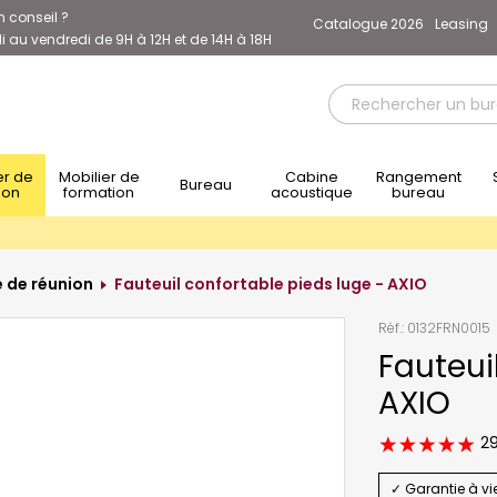
n conseil ?
Catalogue 2026
Leasing
 au vendredi de 9H à 12H et de 14H à 18H
Mobilier de
Cabine
Rangement
Sièg
Bureau
ion
formation
acoustique
bureau
e de réunion
Fauteuil confortable pieds luge - AXIO
Réf.:
0132FRN0015
Fauteui
AXIO
29
✓ Garantie à vi