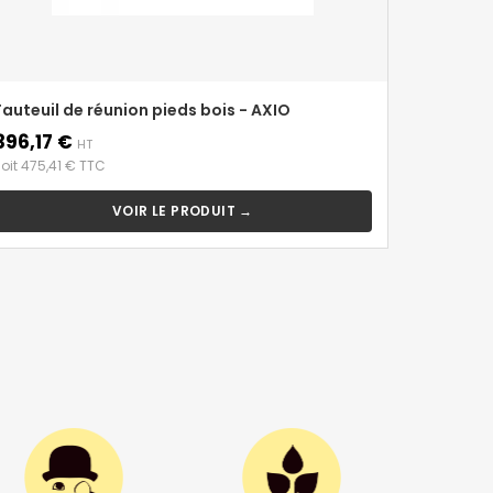
Fauteuil de réunion pieds bois - AXIO
Chaise d
396,17 €
359,17 
rix
Prix
HT
oit 475,41 € TTC
soit 431,01
VOIR LE PRODUIT →