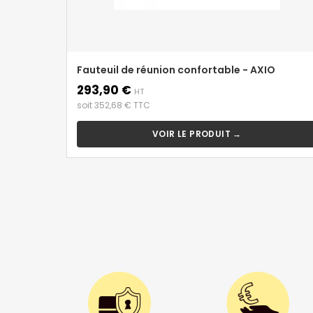
Fauteuil de réunion confortable - AXIO
293,90 €
Prix
HT
soit 352,68 € TTC
VOIR LE PRODUIT →