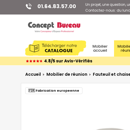
Un projet, une question, u
01.64.83.57.00
Contactez-nous: du lundi
Mobilier
Mobilier de
accueil
réun
4.8/5 sur Avis-Vérifiés
Accueil
Mobilier de réunion
Fauteuil et chais