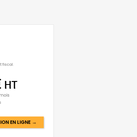
 fiscal.
€
HT
mois
s
ON EN LIGNE →