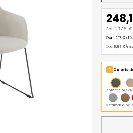
248,
Soit 297,81 
Dont 2,17 € d'
Dès
5,57 €
/mo
1
Coloris ti
Anthracite
Ave
Neblina
Palha