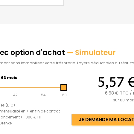
vec option d'achat
— Simulateur
ement sans immobiliser votre trésorerie. Loyers déductibles du résultat
5,57 
63 mois
6,68 €
TTC / 
42
54
63
sur
63
moi
les (BIC)
mensualité en + en fin de contrat
nancement > 1 000 € HT
JE DEMANDE MA LOCATI
 Grenke