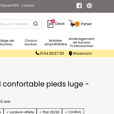
Prendre RDV
Contact
0
Devis
0
Panier
Rechercher
Aménagement
e de
Cloison
Mobilier
de bureau
bureau
bureau
amphithéâtre
Professionnel
01.64.83.57.00
Showroom
l confortable pieds luge -
3 avis
e
✓ Livraison offerte
✓ Plan 2D/3D
✓ CHORUS