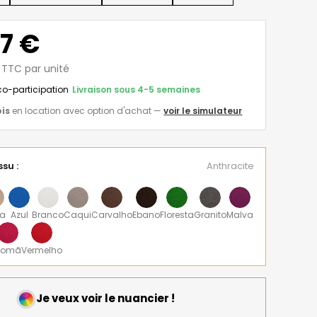
17 €
€ TTC par unité
éco-participation
Livraison sous 4-5 semaines
is
en location avec option d'achat
—
voir le simulateur
ssu :
Anthracite
ia
Azul
Branco
Caqui
Carvalho
Ebano
Floresta
Granito
Malva
Romã
Vermelho
Je veux voir le nuancier !