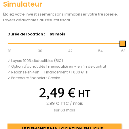
Simulateur
Étalez votre investissement sans immobiliser votre trésorerie.
Loyers déductibles du résultat fiscal.
Durée de location :
63 mois
18
30
42
54
63
✓ Loyers 100% déductibles (BIC)
✓ Option d'achat dès 1 mensualité en + en fin de contrat
✓ Réponse en 48h — Financement > 1 000 € HT
✓ Partenaire financier : Grenke
2,49 €
HT
2,99 €
TTC / mois
sur
63
mois
JE DEMANDE MA LOCATION EN LIGNE →