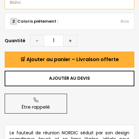
Blanc
2
Coloris piétement :
Bois
-
+
Quantité
🛒 Ajouter au panier – Livraison offerte
AJOUTER AU DEVIS
Être rappelé
Le fauteuil de réunion NORDIC séduit par son design
scandinave épuré et sa ligne légère, idéale pour