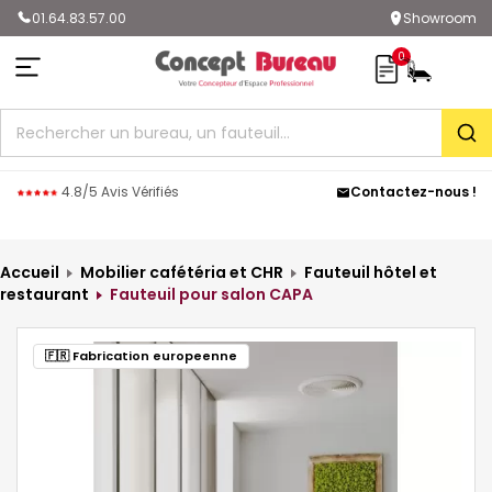
01.64.83.57.00
Showroom
0
Rec
4.8/5 Avis Vérifiés
Contactez-nous !
Accueil
Mobilier cafétéria et CHR
Fauteuil hôtel et
restaurant
Fauteuil pour salon CAPA