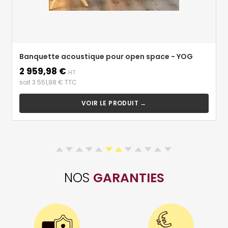
Banquette acoustique pour open space - YOG
2 959,98 €
Prix
HT
soit 3 551,98 € TTC
VOIR LE PRODUIT →
NOS
GARANTIES