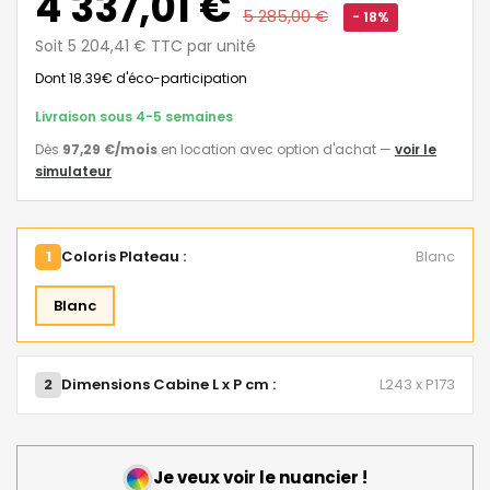
4 337,01 €
5 285,00 €
- 18%
Soit 5 204,41 € TTC par unité
Dont 18.39€ d'éco-participation
Livraison sous 4-5 semaines
Dès
97,29 €
/mois
en location avec option d'achat
—
voir le
simulateur
1
Coloris Plateau :
Blanc
Blanc
2
Dimensions Cabine L x P cm :
L243 x P173
Je veux voir le nuancier !