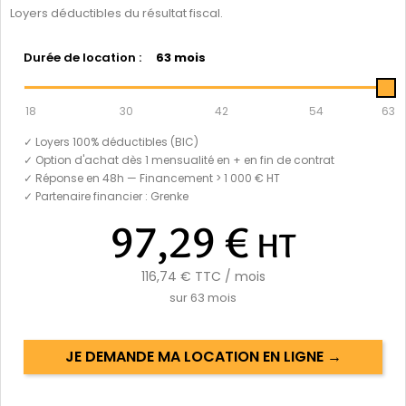
Loyers déductibles du résultat fiscal.
Durée de location :
63 mois
18
30
42
54
63
✓ Loyers 100% déductibles (BIC)
✓ Option d'achat dès 1 mensualité en + en fin de contrat
✓ Réponse en 48h — Financement > 1 000 € HT
✓ Partenaire financier : Grenke
97,29 €
HT
116,74 €
TTC / mois
sur
63
mois
JE DEMANDE MA LOCATION EN LIGNE →