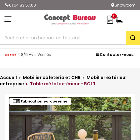
01.64.83.57.00
Showroom
0
Rec
4.8/5 Avis Vérifiés
Contactez-nous !
Accueil
Mobilier cafétéria et CHR
Mobilier extérieur
entreprise
Table métal extérieur - BOLT