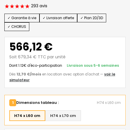
293 avis
✓ Garantie à vie
✓ Livraison offerte
✓ Plan 2D/3D
✓ CHORUS
566,12 €
Soit 679,34 € TTC par unité
Dont 1.12€ d'éco-participation
Livraison sous 5-6 semaines
Dès
12,70 €
/mois
en location avec option d'achat
—
voir le
simulateur
1
Dimensions tableau :
H74 x L60 cm
H74 x L60 cm
H74 x L70 cm