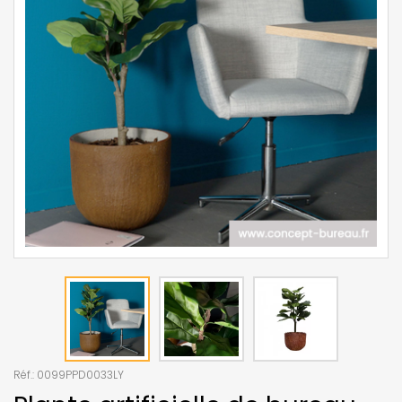
Réf.:
0099PPD0033LY