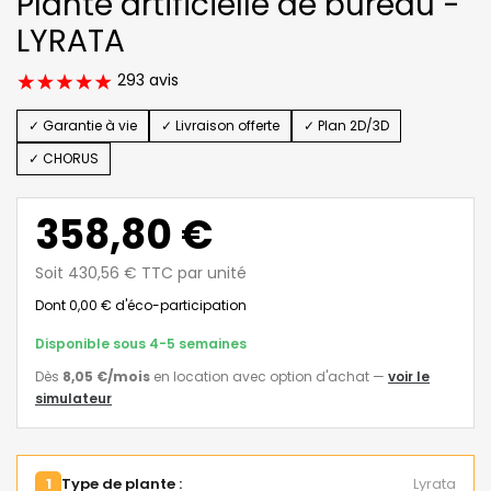
Plante artificielle de bureau -
LYRATA
293 avis
✓ Garantie à vie
✓ Livraison offerte
✓ Plan 2D/3D
✓ CHORUS
358,80 €
Soit 430,56 € TTC par unité
Dont 0,00 € d'éco-participation
Disponible sous 4-5 semaines
Dès
8,05 €
/mois
en location avec option d'achat
—
voir le
simulateur
1
Type de plante :
Lyrata