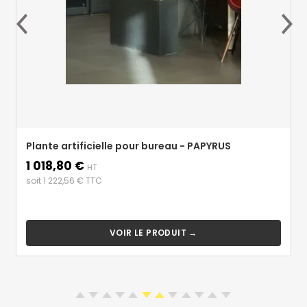
Plante artificielle pour bureau - PAPYRUS
1 018,80 €
Prix
HT
soit 1 222,56 € TTC
VOIR LE PRODUIT →