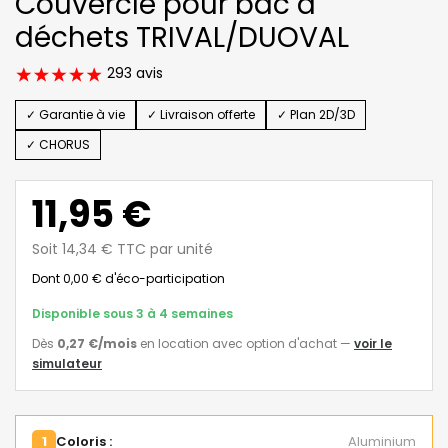
Couvercle pour bac à
déchets TRIVAL/DUOVAL
293 avis
✓ Garantie à vie
✓ Livraison offerte
✓ Plan 2D/3D
✓ CHORUS
11,95 €
Soit 14,34 € TTC par unité
Dont 0,00 € d'éco-participation
Disponible sous 3 à 4 semaines
Dès
0,27 €
/mois
en location avec option d'achat
—
voir le
simulateur
1
Coloris :
Aluminium