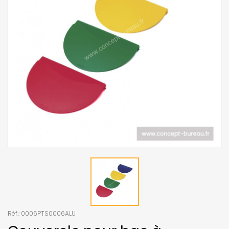
Réf.:
0006PTS0006ALU