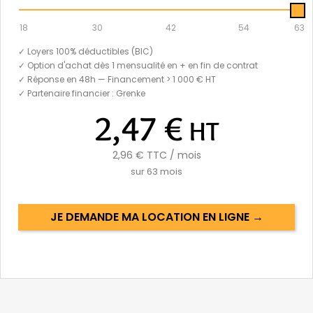
18
30
42
54
63
✓ Loyers 100% déductibles (BIC)
✓ Option d'achat dès 1 mensualité en + en fin de contrat
✓ Réponse en 48h — Financement > 1 000 € HT
✓ Partenaire financier : Grenke
2,47 €
HT
2,96 €
TTC / mois
sur
63
mois
JE DEMANDE MA LOCATION EN LIGNE →