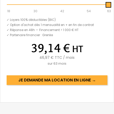
18
30
42
54
63
✓ Loyers 100% déductibles (BIC)
✓ Option d'achat dès 1 mensualité en + en fin de contrat
✓ Réponse en 48h — Financement > 1 000 € HT
✓ Partenaire financier : Grenke
39,14 €
HT
46,97 €
TTC / mois
sur
63
mois
JE DEMANDE MA LOCATION EN LIGNE →