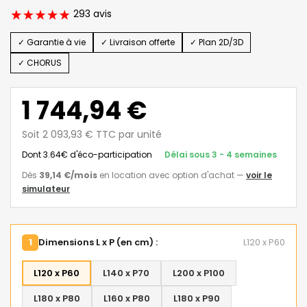
293 avis
✓ Garantie à vie
✓ Livraison offerte
✓ Plan 2D/3D
✓ CHORUS
1 744,94 €
Soit 2 093,93 € TTC par unité
Dont 3.64€ d'éco-participation
Délai sous 3 - 4 semaines
Dès
39,14 €
/mois
en location avec option d'achat
—
voir le
simulateur
1
Dimensions L x P (en cm) :
L120 x P60
L120 x P60
L140 x P70
L200 x P100
L180 x P80
L160 x P80
L180 x P90