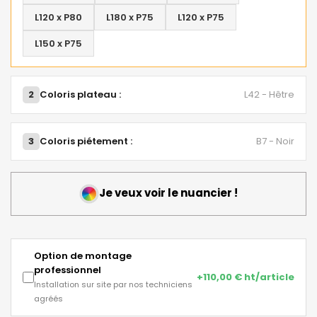
L120 x P80
L180 x P75
L120 x P75
L150 x P75
2
Coloris plateau :
L42 - Hêtre
3
Coloris piétement :
B7 - Noir
Je veux voir le nuancier !
Option de montage
professionnel
+110,00 € ht/article
Installation sur site par nos techniciens
agréés