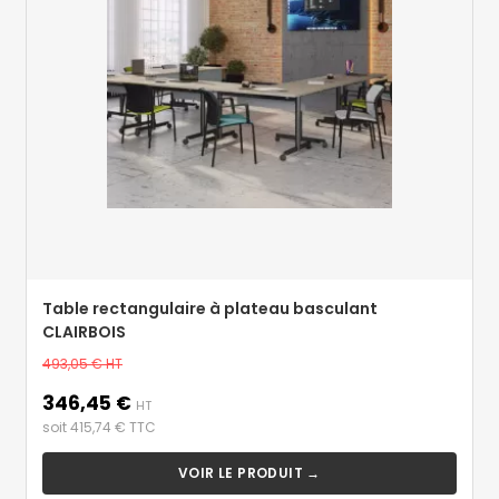
Table rectangulaire à plateau basculant
CLAIRBOIS
Prix
493,05 €
HT
de
346,45 €
Prix
base
HT
soit 415,74 € TTC
VOIR LE PRODUIT →