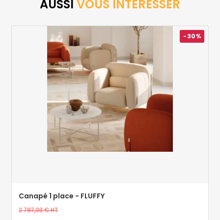
AUSSI
VOUS INTÉRESSER
-30%
Canapé 1 place - FLUFFY
Prix
2 787,03 €
HT
de