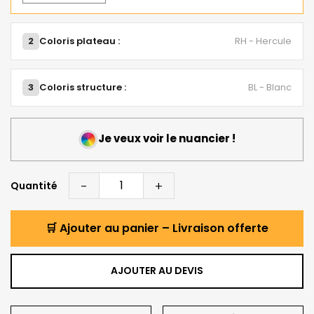
2
Coloris plateau :
RH - Hercule
3
Coloris structure :
BL - Blanc
Je veux voir le nuancier !
-
+
Quantité
🛒 Ajouter au panier – Livraison offerte
AJOUTER AU DEVIS