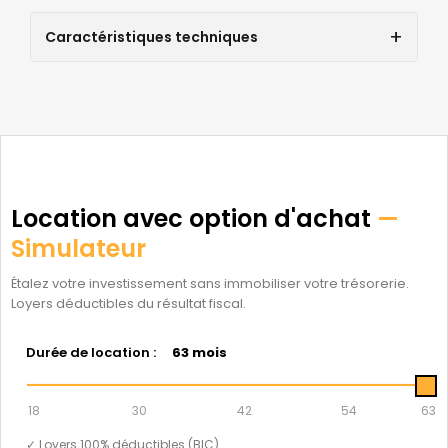
Caractéristiques techniques
Location avec option d'achat
—
Simulateur
Étalez votre investissement sans immobiliser votre trésorerie.
Loyers déductibles du résultat fiscal.
Durée de location :
63 mois
18
30
42
54
63
✓ Loyers 100% déductibles (BIC)