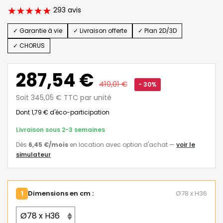
293 avis
✓ Garantie à vie
✓ Livraison offerte
✓ Plan 2D/3D
✓ CHORUS
287,54 €
410,01 €
- 30%
Soit 345,05 € TTC par unité
Dont 1,79 € d'éco-participation
Livraison sous 2-3 semaines
Dès
6,45 €
/mois
en location avec option d'achat
—
voir le
simulateur
1
Dimensions en cm :
Ø78 x H36