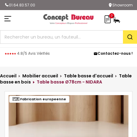
01.64.83.57.00
Showroom
0
Rec
4.8/5 Avis Vérifiés
Contactez-nous !
Accueil
Mobilier accueil
Table basse d'accueil
Table
basse en bois
Table basse Ø78cm - NIDARA