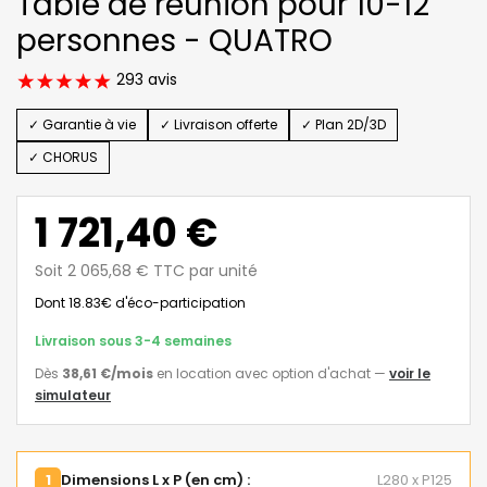
Table de réunion pour 10-12
personnes - QUATRO
293 avis
✓ Garantie à vie
✓ Livraison offerte
✓ Plan 2D/3D
✓ CHORUS
1 721,40 €
Soit 2 065,68 € TTC par unité
Dont 18.83€ d'éco-participation
Livraison sous 3-4 semaines
Dès
38,61 €
/mois
en location avec option d'achat
—
voir le
simulateur
1
Dimensions L x P (en cm) :
L280 x P125