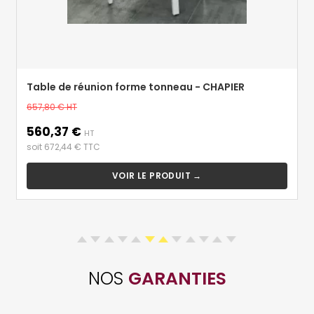
Table de réunion forme tonneau - CHAPIER
Prix
657,80 €
HT
de
560,37 €
Prix
base
HT
soit 672,44 € TTC
VOIR LE PRODUIT →
NOS
GARANTIES