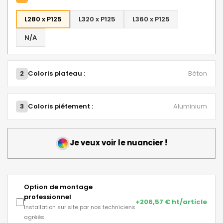
L280 x P125
L320 x P125
L360 x P125
N/A
2
Coloris plateau :
Béton
3
Coloris piétement :
Aluminium
Je veux voir le nuancier !
Option de montage
professionnel
+206,57 € ht/article
Installation sur site par nos techniciens
agréés