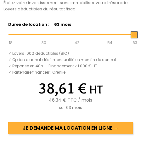
Étalez votre investissement sans immobiliser votre trésorerie.
Loyers déductibles du résultat fiscal.
Durée de location :
63 mois
18
30
42
54
63
✓ Loyers 100% déductibles (BIC)
✓ Option d'achat dès 1 mensualité en + en fin de contrat
✓ Réponse en 48h — Financement > 1 000 € HT
✓ Partenaire financier : Grenke
38,61 €
HT
46,34 €
TTC / mois
sur
63
mois
JE DEMANDE MA LOCATION EN LIGNE →