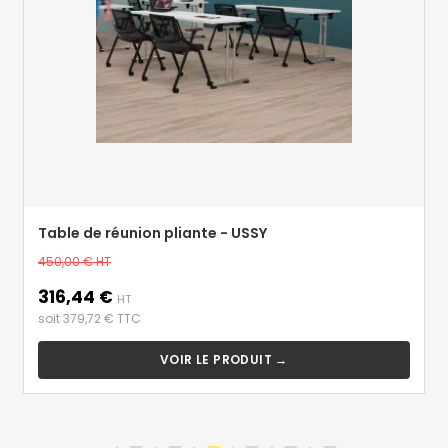
Table de réunion pliante - USSY
Prix
450,00 €
HT
de
316,44 €
Prix
base
HT
soit 379,72 € TTC
VOIR LE PRODUIT →