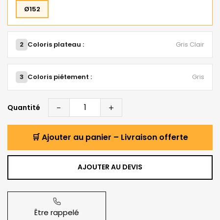
Ø152
2
Coloris plateau :
Gris Clair
3
Coloris piétement :
Gris
-
+
Quantité
🛒 Ajouter au panier – Livraison offerte
AJOUTER AU DEVIS
Être rappelé