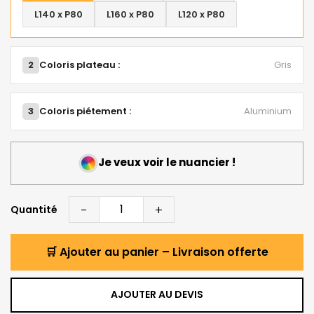
L140 x P80
L160 x P80
L120 x P80
2
Coloris plateau :
Gris
3
Coloris piétement :
Aluminium
Je veux voir le nuancier !
-
+
Quantité
🛒 Ajouter au panier – Livraison offerte
AJOUTER AU DEVIS