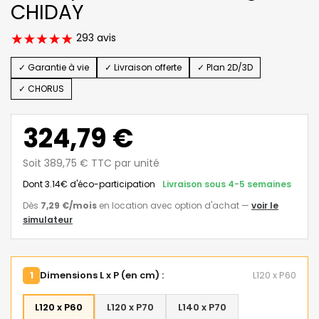
CHIDAY
293 avis
✓ Garantie à vie
✓ Livraison offerte
✓ Plan 2D/3D
✓ CHORUS
324,79 €
Soit 389,75 € TTC par unité
Dont 3.14€ d'éco-participation
Livraison sous 4-5 semaines
Dès
7,29 €
/mois
en location avec option d'achat
—
voir le
simulateur
1
Dimensions L x P (en cm) :
L120 x P60
L120 x P60
L120 x P70
L140 x P70