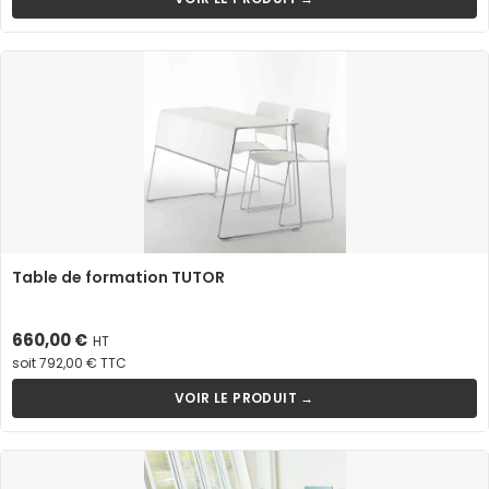
Table de formation TUTOR
Prix
660,00 €
HT
soit 792,00 € TTC
VOIR LE PRODUIT →