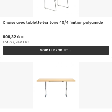
Chaise avec tablette écritoire 40/4 finition polyamide
Prix
606,32 €
HT
soit 727,58 € TTC
VOIR LE PRODUIT →