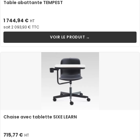
Table abattante TEMPEST
Prix
1 744,94 €
HT
soit 2 093,93 € TTC
VOIR LE PRODUIT →
Chaise avec tablette SIXE LEARN
Prix
715,77 €
HT