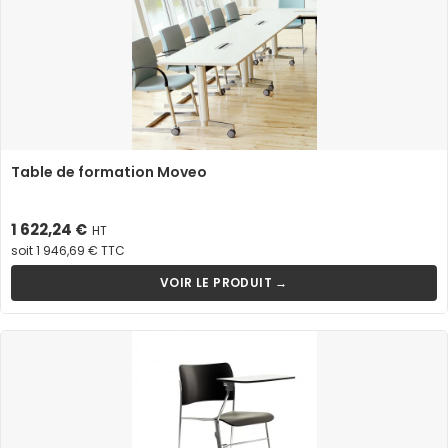
Table de formation Moveo
Prix
1 622,24 €
HT
soit 1 946,69 € TTC
VOIR LE PRODUIT →