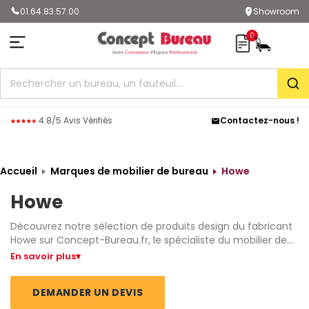
01.64.83.57.00
Showroom
0
Rec
4.8/5 Avis Vérifiés
Contactez-nous !
Accueil
Marques de mobilier de bureau
Howe
Howe
Découvrez notre sélection de produits design du fabricant
Howe sur Concept-Bureau.fr, le spécialiste du mobilier de
bureau design en Ile-de-France.
En savoir plus
▾
DEMANDER UN DEVIS