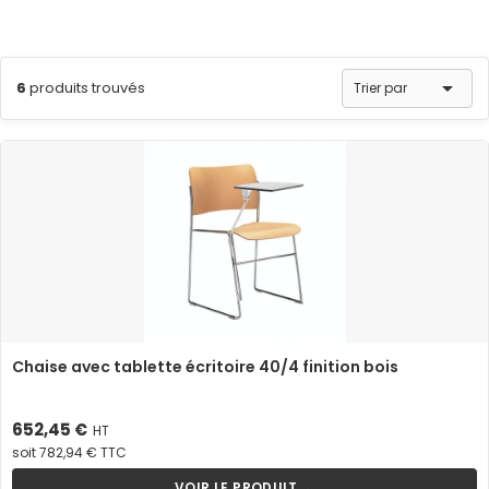

6
produits trouvés
Trier par
Chaise avec tablette écritoire 40/4 finition bois
Prix
652,45 €
HT
soit 782,94 € TTC
VOIR LE PRODUIT →