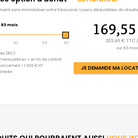
ement sans immobiliser votre trésorerie. Loyers déductibles du résultat
169,55
63 mois
203,46 €
TTC /
42
54
63
sur
63
moi
les (BIC)
mensualité en + en fin de contrat
nancement > 1 000 € HT
JE DEMANDE MA LOCATI
 Grenke