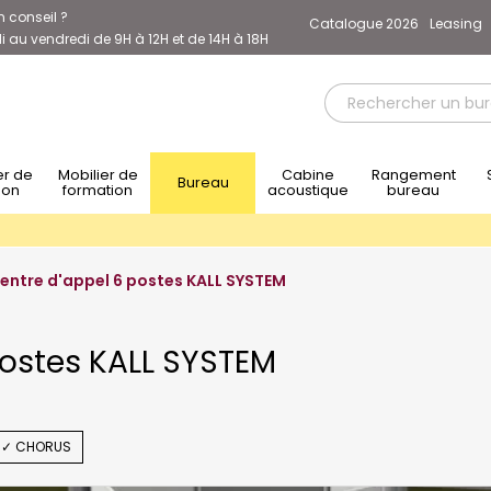
n conseil ?
Catalogue 2026
Leasing
 au vendredi de 9H à 12H et de 14H à 18H
Mobilier de
Cabine
Rangement
Sièg
Bureau
ion
formation
acoustique
bureau
entre d'appel 6 postes KALL SYSTEM
postes KALL SYSTEM
✓ CHORUS