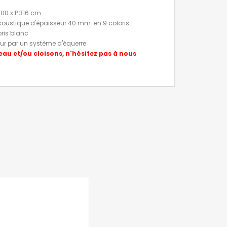
300 x P 316 cm
acoustique d'épaisseur 40 mm
en 9 coloris
oris blanc
eur par un système d'équerre
eau et/ou cloisons, n'hésitez pas à nous