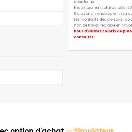
coordonné
Encombrement total du pôle : L 
6 cloisons monobloc en tissu 
Les montants des cloisons : col
Plan de travail réglable en haut
Pour d'autres coloris de plat
consulter
vec option d'achat
— Simulateur