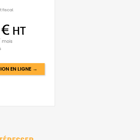
 fiscal.
 €
HT
 mois
s
ON EN LIGNE →