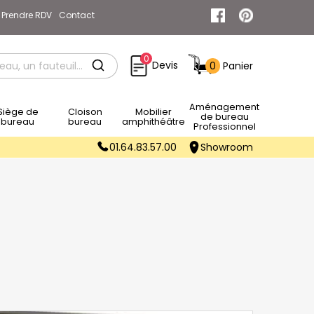
Prendre RDV
Contact
0
Devis
0
Panier
Rechercher
Aménagement
e de
Cloison
Mobilier
de bureau
bureau
bureau
amphithéâtre
Professionnel
01.64.83.57.00
Showroom