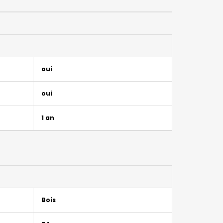
oui
oui
1 an
Bois