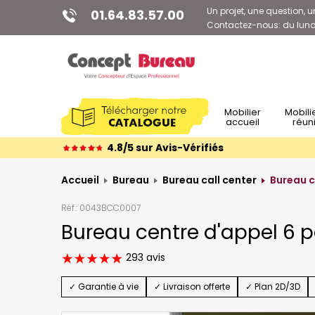
Un projet, une question, u
01.64.83.57.00
Contactez-nous: du lundi
Mobilier
Mobilier de
accueil
réun
4.8/5 sur Avis-Vérifiés
Accueil
Bureau
Bureau call center
Bureau c
Réf.:
0043BCC0007
Bureau centre d'appel 6 
293 avis
✓ Garantie à vie
✓ Livraison offerte
✓ Plan 2D/3D