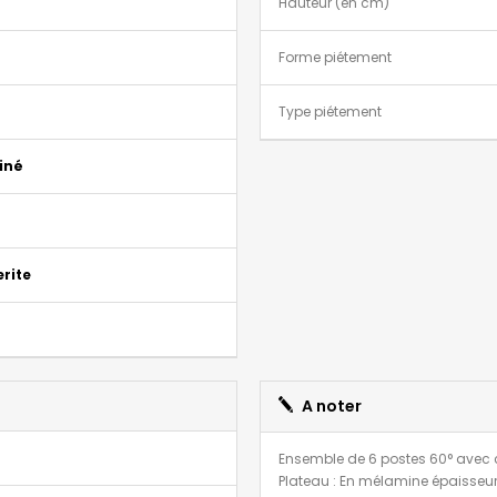
Hauteur (en cm)
Forme piétement
Type piétement
iné
rite
A noter
Ensemble de 6 postes 60° avec 
Plateau : En mélamine épaisseu