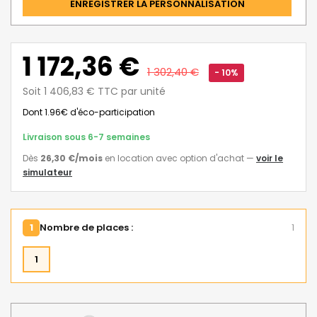
ENREGISTRER LA PERSONNALISATION
1 172,36 €
1 302,40 €
- 10%
Soit 1 406,83 € TTC par unité
Dont 1.96€ d'éco-participation
Livraison sous 6-7 semaines
Dès
26,30 €
/mois
en location avec option d'achat
—
voir le
simulateur
1
Nombre de places :
1
1