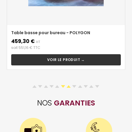
Table basse pour bureau - POLYGON
459,30 €
Prix
HT
soit 551,16 € TTC
VOIR LE PRODUIT →
NOS
GARANTIES