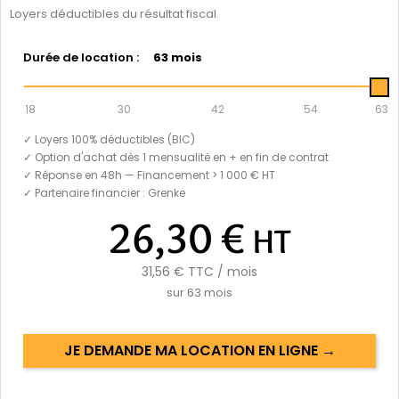
Loyers déductibles du résultat fiscal.
Durée de location :
63 mois
18
30
42
54
63
✓ Loyers 100% déductibles (BIC)
✓ Option d'achat dès 1 mensualité en + en fin de contrat
✓ Réponse en 48h — Financement > 1 000 € HT
✓ Partenaire financier : Grenke
26,30 €
HT
31,56 €
TTC / mois
sur
63
mois
JE DEMANDE MA LOCATION EN LIGNE →