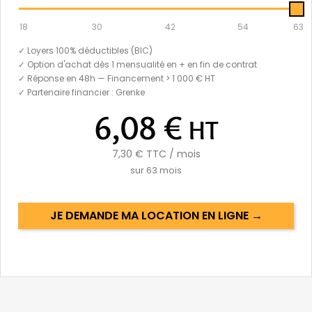
18
30
42
54
63
✓ Loyers 100% déductibles (BIC)
✓ Option d'achat dès 1 mensualité en + en fin de contrat
✓ Réponse en 48h — Financement > 1 000 € HT
✓ Partenaire financier : Grenke
6,08 €
HT
7,30 €
TTC / mois
sur
63
mois
JE DEMANDE MA LOCATION EN LIGNE →