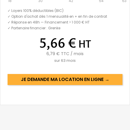
18
30
42
54
63
✓ Loyers 100% déductibles (BIC)
✓ Option d'achat dès 1 mensualité en + en fin de contrat
✓ Réponse en 48h — Financement > 1 000 € HT
✓ Partenaire financier : Grenke
5,66 €
HT
6,79 €
TTC / mois
sur
63
mois
JE DEMANDE MA LOCATION EN LIGNE →